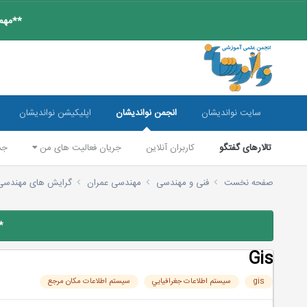
**مهم:
سایت نواندیشان
انجمن نواندیشان
اپلیکیشن نواندیشان
تالارهای گفتگو
کاربران آنلاین
جریان فعالیت های من
جس
صفحه نخست
فنی و مهندسی
مهندسی عمران
گرایش های مهندسی
*
Gis
gis
سيستم اطلاعات جغرافيايي
سیستم اطلاعات مکان مرجع