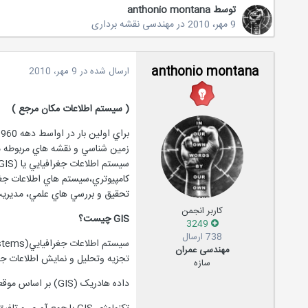
توسط
anthonio montana
9 مهر، 2010
در
مهندسی نقشه برداری
anthonio montana
ارسال شده در
9 مهر، 2010
( سیستم اطلاعات مکان مرجع )
تحقيق و بررسي هاي علمي، مديريت 
کاربر انجمن
GIS
چيست؟
3249
738 ارسال
مهندسی عمران
تجزيه وتحليل و نمايش اطلاعات جغر
سازه
داده هادريک (GIS) بر اساس موقعيتشان نشان داده مي شوند.