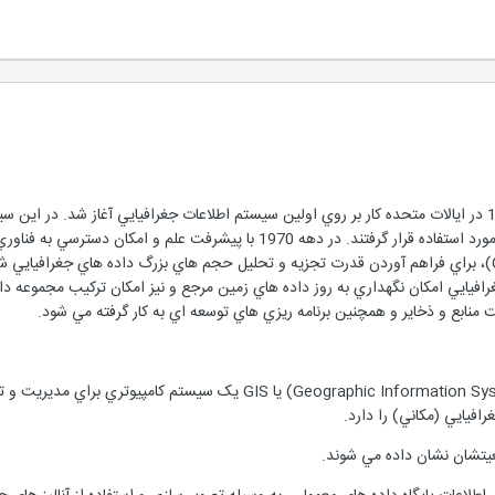
براي اولين بار در اواسط دهه 1960 در ايالات متحده کار بر روي اولين سيستم اطلاعات جغرافيايي 
زمين شناسي و نقشه هاي مربوطه مورد استفاده قرار گرفتند. در دهه 1970 ب
سيستم اطلاعات جغرافيايي يا (GIS)، براي فراهم آوردن قدرت تجزيه و تحليل حجم هاي بزرگ داده 
منابع و ذخاير و همچنين برنامه ريزي هاي توسعه اي به کار گرفته مي شود.
سيستم اطلاعات جغرافيايي(Geographic Information Systems) يا IS
افيايي (مکاني) را دارد.