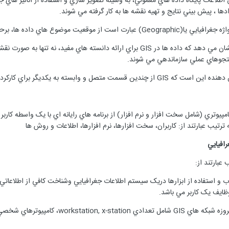
وري و تلفيق اطلاعات پايگاه داده هاي معمولي، به وسيله تصوير سازي و استفاده از آناليز 
ها ، پيش بيني نتايج و تهيه نقشه ها به کار گرفته مي شوند.
 داده ها، برحسب مختصات جغرافيايي (طول و عرض).
واژه (Information) يا اطلاعات نشان مي دهد که داده ها در GIS براي ارائه 
تجوهاي عملي سازماندهي مي شوند.
يک بسته کامپيوتري (شامل سخت افزار و نرم افزار) از برنامه هاي رايانه اي با يک واسطه
تيب عبارتند از: کاربران، سخت افزارها، نرم افزارها، اطلاعات و روش ها
افيايي
بارتند از:
 مهارت در انتخاب و استفاده از ابزارها دريک سيستم اطلاعات جغرافيايي وشناخت کافي از ا
2) سخت افزارها (Software): امروزه شبک