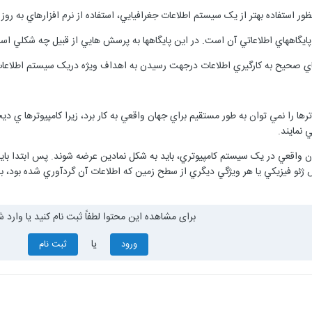
ها را نمي توان به طور مستقيم براي جهان واقعي به کار برد، زيرا کامپيوترها ي د
 نمايند.
هان واقعي در يک سيستم کامپيوتري، بايد به شکل نمادين عرضه شوند. پس ابتدا با
ئو فيزيکي يا هر ويژگي ديگري از سطح زمين که اطلاعات آن گردآوري شده بود، به ش
برای مشاهده این محتوا لطفاً ثبت نام کنید یا وارد ش
یا
ورود
ثبت نام