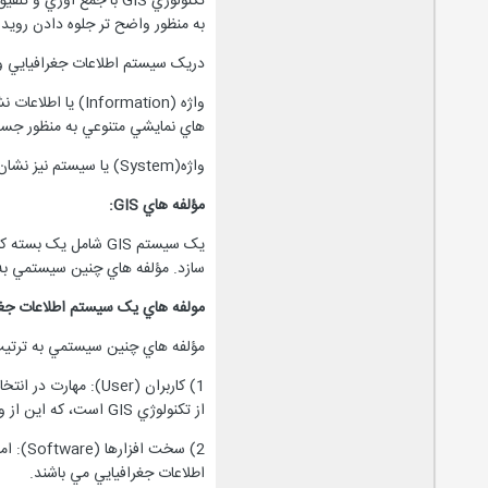
تکنولوژي GIS با جمع آ
به منظور واضح تر جلوه دادن رويداد
دريک سيستم اطلاعات جغرافيايي واژه جغرافيايي يا(Geographic) عبارت است از موقعيت موضوع هاي
هاي نمايشي متنوعي به منظور جس
واژه(System) يا سيستم نيز نشان دهنده اين است که GIS از چندين قسمت متصل و وابسته به يکديگر براي کارکرد هاي گوناگون، ساخته شده است.
مؤلفه هاي
GIS
:
يک سيستم GIS شامل 
سازد. مؤلفه هاي چنين سيستمي به تر
مولفه هاي يک سيستم اطلاعات جغر
مؤلفه هاي چنين سيستمي به ترتيب ع
1) کاربران (User):
از تکنولوژي GIS است، که اين از وظايف يک کاربر مي باشد.
اطلاعات جغرافيايي مي باشند.