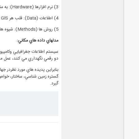
3) نرم افزارها (Hardware): به منظور استفاده بهتر از يک سيستم اطلاعات جغرافيايي، استفاده از نرم افزارهاي به روز و توانمند توصيه مي شود.
4) اطلاعات (Data): قلب هر GIS پايگاههاي اطلاعاتي آن است. در اين پايگاهها به پرسش هايي از قبيل چه شکلي است؟ کجاست؟ و چگونه به ديگر اشکال مرتبط مي شود، داده مي شود.
5) روش ها (Methods): شيوه هاي صحيح به کارگيري اطلاعات درجهت رسيدن به اهداف ويژه دريک سيستم اطلاعات جغرافيايي از مهمترين مؤلفه هاي آن است.
مدلهاي داده هاي مکاني:
سيستم اطلاعات جغرافيايي وکامپيوتر
دو رقمي نگهداري مي کنند، عمل مي
بنابراين پديده هاي مورد نظردر ج
گستره زمين شناسي، ساختار، خواص ژ
گيرد.