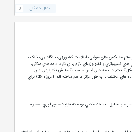
دنبال کنندگان
0
آغاز شد. در اين سيستم ها عکس هاي هوايي، اطلاعات کشاورزي، جنگلداري، خاک ،
ا پيشرفت علم و امکان دسترسي به فناوري هاي کامپيوتري و تکنولوژيهاي لازم براي کار با داده هاي مکاني،
هاي جغرافيايي شکل گرفت. در دهه هاي اخير به سبب گسترش تکنولوژي هاي
کامپيوتري،سيستم هاي اطلاعات جغرافيايي امکان نگهداري به روز داده هاي زمين مرجع و نيز امکان ترکيب مجموعه داده هاي مختلف را به طور مؤثر فراهم ساخته اند. امروزه GIS براي
G يک سيستم کامپيوتري براي مديريت و تجزيه و تحليل اطلاعات مکاني بوده که قابليت جمع آوري، ذخيره،