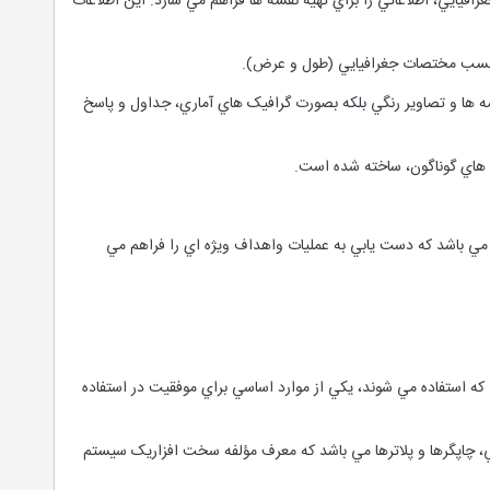
هاي جغرافيايي، اطلاعاتي را براي تهيه نقشه ها فراهم مي سازد. اين اطلاعات
دانسته هاي مفيد، نه تنها به صورت نقشه ها و تصاوير رنگي بلکه بصورت گرافيک هاي آماري، جداول و پاسخ
 کاربر مي باشد که دست يابي به عمليات واهداف ويژه اي را فراهم مي
طلاعاتي که استفاده مي شوند، يکي از موارد اساسي براي موفقيت در استفاده
ه هاي GIS شامل تعدادي workstation, x-station، کامپيوترهاي شخصي، چاپگرها و پلاترها مي باشد که معرف مؤلفه سخت افزاريک سيستم