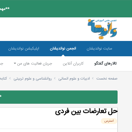
**مهم:
سایت نواندیشان
انجمن نواندیشان
اپلیکیشن نواندیشان
تالارهای گفتگو
کاربران آنلاین
جریان فعالیت های من
جس
صفحه نخست
ادبیات و علوم انسانی
روانشناسی و علوم تربیتی
کتابخ
*
حل تعارضات بین فردی
استرس