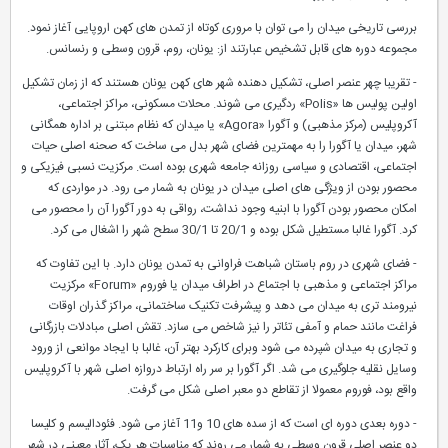
بررسی تاریخی میدان را می توان با مروری کوتاه از تمدن های کهن اروپایی آغاز نمود.
مجموعه دوره های قابل تشخیص عبارتند از: یونان، روم، قرون وسطی و رنسانس.
- تقریبا چهر عنصر اصلی، تشکیل دهنده شهر های کهن یونان هستند که از زمان تشکیل
اولین پولیس ها «Polis» ردگیری می شوند. محلات مسکونی، مراکز اجتماعی،
آکروپلیس (مرکز مذهبی) و آگورا «Agora» یا میدان که نظام مبتنی بر اداره همگانی
شهر، میدان یا آگورا را به مهمترین فضای شهر بدل می ساخت که صحنه اصلی حیات
اجتماعی، اقتصادی و سیاسی روزانه جامعه شهری بوده است. مرکزیت نسبی فیزیکی و
محصور بودن از ویژگی های اصلی میدان در یونان به شمار می رود. در مواردی که
امکان محصور بودن آگورا با ابنیه وجود نداشت، رواقی به دور آگورا آن را محصور می
کرد. آگورا غالبا مستطیل شکل بوده و 20/1 تا 30/1 سطح شهر را اشغال می کرد.
- فضای شهری در روم باستان شباهت فراوانی به تمدن یونان دارد. با این تفاوت که
مراکز اجتماعی و مذهبی با اجتماع در اطراف میدان یا فوروم «Forum» مرکزیت
نیرومند تری به میدان می دهد و پیشرفت تکنیک ساختمانی، مراکز گذران اوقات
فراغت مانند حمام و آمفی تئاتر را نیز شاخص می سازد. تقش اصلی مبادلات بازرگانی
و تجاری به میدان شپرده می شود وبرای کارکرد بهتر آن، غالبا با ایجاد موانعی از ورود
وسایل نقلیه جلوگیری می شد. اگر آگورا بر سر راه ارتباط دروازه اصلی شهر با آکروپلیس
واقع بود، فوروم معمولا از تقاطع دو معبر اصلی شکل می گرفت.
- دوره بعدی دوره ای است که از سده های 10 و11 آغاز می شود. فئودالیسم و کلیسا
دو عنصر اصلی قرون وسطی به شمار می روند که مناسبات هر یک، آثار معینی در شهر