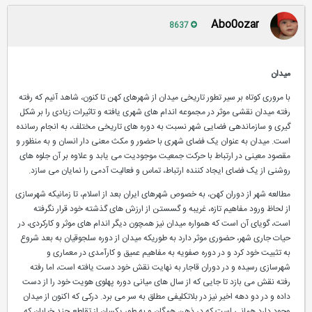
Abo0ozar
8637
میدان
با مروری کوتاه بر سیر تطور تاریخی میدان از شهرهای کهن تا کنون، شاهد آنیم که رفته
رفته میدان نقشی موثر در مجموعه اندام های شهری یافته و تاثیرات زیادی را بر شکل
گیری و سازماندهی فضایی شهر نسبت به دوره های تاریخی مختلف، به انجام رسانده
است. میدان به عنوان یک فضای شهری با حضور و مکث معنی دار انسان و به منظور و
مقصود معینی در ارتباط با حرکت جمعیت موجودیت می یابد و علاوه بر آن جلوه های
روشنی از یک فضای ایجاد کننده ارتباط، تماس و فعالیت آدمی را نمایان می سازد.
مطالعه شهر از دوران کهن، به خصوص شهرهای ایران بعد از اسلام، تا زمانیکه شهرسازی
از لحاظ ورود مفاهیم تازه، غریبه و گسستن از ارزش های گذشته خود قرار نگرفته
است، گویای آن است که همواره میدان نیز همچون دیگر اندام های موثر و کارکردی، در
حیات جاری شهر، حضوری موثر دارد به طوریکه میدان از دوره سلجوقیان به بعد شروع
به تثبیت خود کرد و در دوره صفویه به مفاهیم عمیق و کارآمدی در معماری و
شهرسازی رسیده و در دوران قاجار به نهایت نقش خود دست یافته است، اما رفته
رفته نقش می بازد تا جایی که از سال های میانی دوره پهلوی هویت خود را از دست
داده و در دو دهه اخیر نیز در بلاتکلیفی مطلق به سر می برد. درکی که اکنون از میدان
وجود دارد همانی است که در ذهن همگان و به طور یکسان از تقاطع چند خیابان که