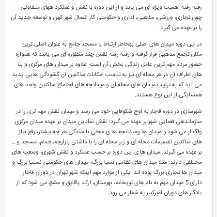
رفته رفته اهمیت ویژه ای می یابد و از این دوره با نقش و عملکرد ههای متفاوتی
چون تجاری، ورزشی، مذهبی، اداری و حکومتی کار اتصال شهر کهن و توسعه جدید آن
را بر عهده می گیرد.
در این دوره میدان های اصلی بهخاطر ارتباط با مسجد جامع به عنوان اصلی ترین
مکان تجمع مذهبی قرار گرفته و رفته رفته نقش چند منظوره ای می یابند که همواره
حضور مردم مهم ترین عامل زندگی بخش آن است. علاوه بر میدان های مرکزی و بنا
های اطراف آن در هر محله ای نیز به تناسب امکانات ساکنین آن گشودگی هایی پدید
می آید که به ترتیب میدان های محله ای و میدانچه های اجتماع ساکنین واحد های
همسایگی از این نوع هستند.
شهرسازی در دوره قاجار به اوج شکوفایی خود می رسد و میدان نقش مهم تری را در
سازماندهی فضایی شهر بر عهده می گیرد؛ نقش نمادین میدان بر عهده میدان مرکزی
واگذار می شود و میدان ها ومیدانچه ها ی محلی با سادگی هر چه بیشتر، رفع نیاز
های ساکنین تقسیمات محله ای و زیر محله ای را با داشتن بازارچه، حمام، مسجد و ...
بر عهده می گیرند. میدان ها ی این دوره بر حسب عملکرد و نقش شهری، وسعت های
مختلفی دارند؛ مثلا میدان های نظامی بسیا بزرگ، میدان های حکومتی نسبتا بزرگ و
میدان ها تجاری بزرگ بوده اند. یکی از موارد مهم اینکه شهر تهران در دوران قاجار
دارای 5 میدان مهم به نام های توپخانه، بهرستان، ارک، پاقاپق و مشق می شود که از
یادگار های دوران امیرکبیر به شمار می رود.