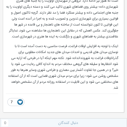
است که هنوز نیز ادامه دارد: گروهی از شهرسازان اولویت را به جنبه های هنری
شهرسازی داده؛ بیشتر روی فضاهای شهری تاکید می کنند و دسته دیگری اولویت را به
جنبه های اجتماعی داده و بیشتر عملکرد فضا را مد نظر دارند. گرچه تاکنون اصول و
قوانین بسیاری برای شهرسازی تدوین و تصویب شده و به اجرا در آمده است ولی
این قوانین تا کنون نتوانسته است از ساخته های ناهنجار و بی قاعده در شهر ها
جلوگیری کند. عکس العملی که در مقابل این ناهنجاری ها مشاهده می شود، نمایاگر
علاقمندی بیشتر به فضاهای شهری و بازگشت به ایده ها هنری در شهرسازی است.
اینک با توجه به افزایش اوقات فراغت، فرصت مناسبی به دست آمده است تا با
نوسازی میدان های قدیمی و احداث میدان های جدید امکانات مطلوبی برای
گذراناوقات فراغت به شهروندانداده شود. نکته مهم اینکه آیا در طرحی که ارایه می
شود انتظارها و سلیقه های گروهی مختلف مردم به اندازه کافی رعایت می شود یا
خیر؟ و در همین جا تفاوت آشمار بین معماری و طراحی شهری وسایر هنرها به طور
مشخص روشن می شود؛ زیرا برای مردم میدان شهری فضایی است که از آن استفاده
های مختلفی می شود و این قابلیت در استفاده روزانه مردم از آن مشخص خواهد
شد.
7
دنبال کنندگان
0