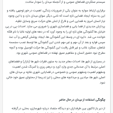
سیستم عملکردی فضاهای عمومی و از آنجمله میدان را نمودار ساخت.
برقراری ارتباط سواره به عنوان یکی از ضروریات زندگی، اهمیت در خور توجهی یافته و
این به منزله ایجاد فضایی تازه است که نامی دیگر، سوای میدان دارد و با این وجود
نیاز انسان امروز به فضایی امن و فارغ از تنش های حرکت سریع وسایل نقلیه،
پردازش جدیدی از فضا یابی و فضاسازی شهری را ضروری می سازد. احداث پی در پی
خیابان ها گشودگی های تازه ای را به وجود آورد که در دهه های اولیه غالبا با نام فلکه
خوانده می شد. دایره ای در وسط این گشودگی ها، ایجاد پوشش گیاهی و آب نما،
سپس فواره و بعد از آن مهم و غیر مهم شدن این گشودگی ها توسط نصب مجسمه
شاهان، عملکرد غالب و غیر قابل رقابت این گشودگی ها حرکت اتومبیل بوده و آنچه
مطرح نبود حضور انسان و مفاهیم عمیق نهفته در فضاهای عمومی شهری بود.
در بسیاری از شهر ها، احداث معابر جدید به ستون فقرات شهر ها (بازار) و ففضاهای
اصلی مرتبط با آن صدماتی جدی وارد آورد و درهم ریزی یا کمرنگ شدن اهمیت
ومفهوم اهمیت ومفهوم عمومی و خصوصی در فضایابی شهری علاوه بر میدان های
اصلی شهر ها، میادین و میدانچه های محلی را تیز تدریجا از محتوای عمیق خود خالی
نمود.
چگونگی استفاده از میدان در حال حاضر
از دیر باز تاکنون بین طرفداران دو دیدگاه متضاد درباره شهرسازی، بحثی در گرفته