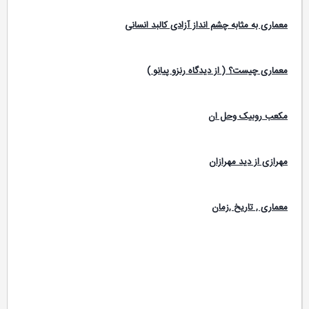
معماری به مثابه چشم انداز آزادی کالبد انسانی
معماری چیست؟ ( از دیدگاه رنزو پیانو )
مکعب روبیک وحل ان
مهرازی از دید مهرازان
معماری , تاریخ ,زمان