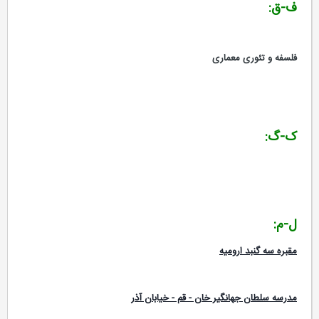
ف-ق:
فلسفه و تئوری معماری
ک-گ:
ل-م:
مقبره سه گنبد ارومیه
مدرسه سلطان جهانگیر خان - قم - خیابان آذر