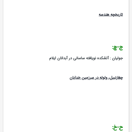
تاریخچه هندسه
ج-چ:
جولیان : آتشکده نویافته ساسانی در آبدانان ایلام
چغازنبیل، ولوله در سرزمین خدایان
ح-خ: