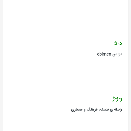
د-ذ:
دولمن dolmen
ر-ز-ژ:
رابطه ی فلسفه، فرهنگ و معماری