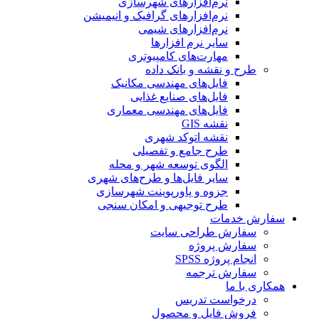
نرم‌افزارهای شهرسازی
نرم‌افزارهای گرافیک و انیمیشن
نرم‌افزارهای شیمی
سایر نرم افزارها
مهارت‌های کامپیوتری
طرح و نقشه و بانک داده
فایل‌های مهندسی مکانیک
فایل‌های صنایع غذایی
فایل‌های مهندسی معماری
نقشه GIS
نقشه اتوکد شهری
طرح جامع و تفصیلی
الگوی توسعه شهر و محله
سایر فایل‌ها و طرح‌های شهری
جزوه و پاورپوینت شهرسازی
طرح توجیهی و امکان سنجی
سفارش خدمات
سفارش طراحی سایت
سفارش پروژه
انجام پروژه SPSS
سفارش ترجمه
همکاری با ما
درخواست تدریس
فروش فایل و محصول