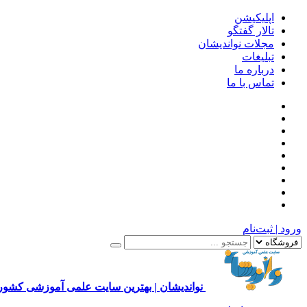
اپلیکیشن
تالار گفتگو
مجلات نواندیشان
تبلیغات
درباره ما
تماس با ما
ورود | ثبت‌نام
نواندیشان | بهترین سایت علمی آموزشی کشور