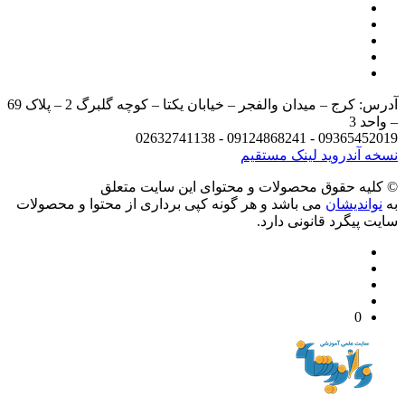
آدرس: کرج – میدان والفجر – خیابان یکتا – کوچه گلبرگ 2 – پلاک 69
د 3
09365452019 - 09124868241 - 
 آندروید
لینک مستقیم
يه حقوق محصولات و محتوای اين سایت متعلق
واندیشان
می باشد و هر گونه کپی برداری از محتوا و محصولات
 پیگرد قانونی دارد.
0