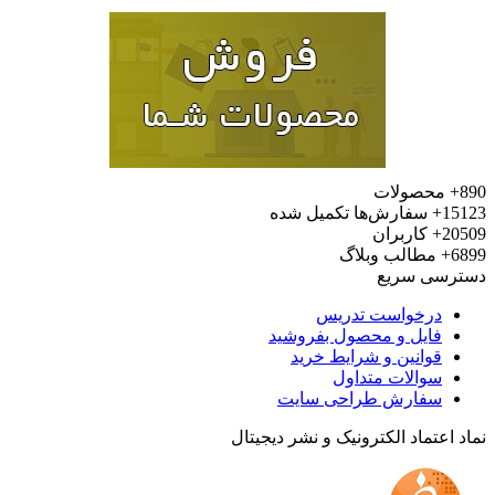
محصولات
15
سفارش‌ها تکمیل شده
20
کاربران
6
مطالب وبلاگ
رسی سریع
درخواست تدریس
فایل و محصول بفروشید
قوانین و شرایط خرید
سوالات متداول
سفارش طراحی سایت
 اعتماد الکترونیک و نشر دیجیتال