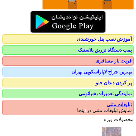
زش نصب پنل خورشیدی
 دستگاه تزریق پلاستیک
ت بار مسافری
رین جراح لاپاراسکوپی تهران
کردن دندان جلو
یندگی تعمیرات شیائومی
یغات متنی
یش تبلیغات متنی در اینجا
ولات ویژه