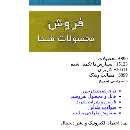
محصولات
15
سفارش‌ها تکمیل شده
20
کاربران
6
مطالب وبلاگ
رسی سریع
درخواست تدریس
فایل و محصول بفروشید
قوانین و شرایط خرید
سوالات متداول
سفارش طراحی سایت
 اعتماد الکترونیک و نشر دیجیتال