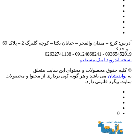
آدرس: کرج – میدان والفجر – خیابان یکتا – کوچه گلبرگ 2 – پلاک 69
د 3
09365452019 - 09124868241 - 
 آندروید
لینک مستقیم
يه حقوق محصولات و محتوای اين سایت متعلق
واندیشان
می باشد و هر گونه کپی برداری از محتوا و محصولات
 پیگرد قانونی دارد.
0