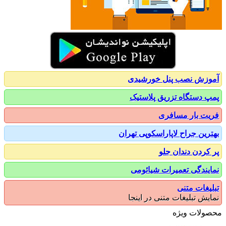
زش نصب پنل خورشیدی
 دستگاه تزریق پلاستیک
ت بار مسافری
رین جراح لاپاراسکوپی تهران
کردن دندان جلو
یندگی تعمیرات شیائومی
یغات متنی
یش تبلیغات متنی در اینجا
ولات ویژه