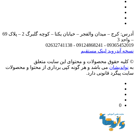
آدرس: کرج – میدان والفجر – خیابان یکتا – کوچه گلبرگ 2 – پلاک 69
د 3
09365452019 - 09124868241 - 
 آندروید
لینک مستقیم
يه حقوق محصولات و محتوای اين سایت متعلق
واندیشان
می باشد و هر گونه کپی برداری از محتوا و محصولات
 پیگرد قانونی دارد.
0