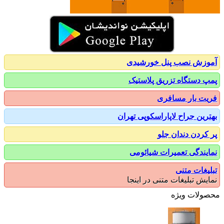
زش نصب پنل خورشیدی
 دستگاه تزریق پلاستیک
ت بار مسافری
رین جراح لاپاراسکوپی تهران
کردن دندان جلو
یندگی تعمیرات شیائومی
یغات متنی
یش تبلیغات متنی در اینجا
ولات ویژه