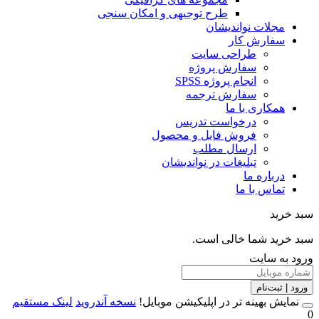
طرح توجیهی و امکان سنجی
مجلات نواندیشان
سفارش کار
طراحی سایت
سفارش پروژه
انجام پروژه SPSS
سفارش ترجمه
همکاری با ما
درخواست تدریس
فروش فایل و محصول
ارسال مطلب
تبلیغات در نواندیشان
درباره ما
تماس با ما
خرید
خرید شما خالی است.
 به سایت
 | ثبت‌نام
مایش بهینه تر در اپلیکیشن موبایل!
نسخه آندروید
لینک مستقیم