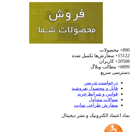
محصولات
15
سفارش‌ها تکمیل شده
20
کاربران
6
مطالب وبلاگ
رسی سریع
درخواست تدریس
فایل و محصول بفروشید
قوانین و شرایط خرید
سوالات متداول
سفارش طراحی سایت
 اعتماد الکترونیک و نشر دیجیتال