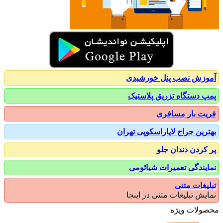
زش نصب پنل خورشیدی
 دستگاه تزریق پلاستیک
ت بار مسافری
رین جراح لاپاراسکوپی تهران
کردن دندان جلو
یندگی تعمیرات شیائومی
یغات متنی
یش تبلیغات متنی در اینجا
ولات ویژه