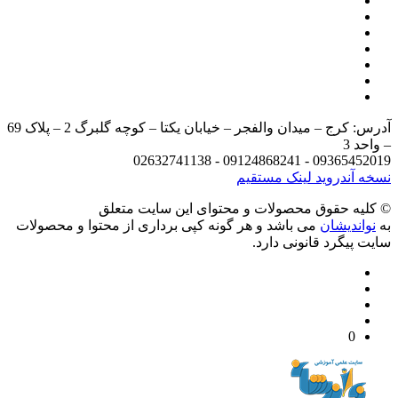
آدرس: کرج – میدان والفجر – خیابان یکتا – کوچه گلبرگ 2 – پلاک 69
د 3
09365452019 - 09124868241 - 
 آندروید
لینک مستقیم
يه حقوق محصولات و محتوای اين سایت متعلق
واندیشان
می باشد و هر گونه کپی برداری از محتوا و محصولات
 پیگرد قانونی دارد.
0