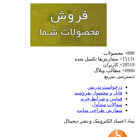
محصولات
15
سفارش‌ها تکمیل شده
20
کاربران
6
مطالب وبلاگ
رسی سریع
درخواست تدریس
فایل و محصول بفروشید
قوانین و شرایط خرید
سوالات متداول
سفارش طراحی سایت
 اعتماد الکترونیک و نشر دیجیتال