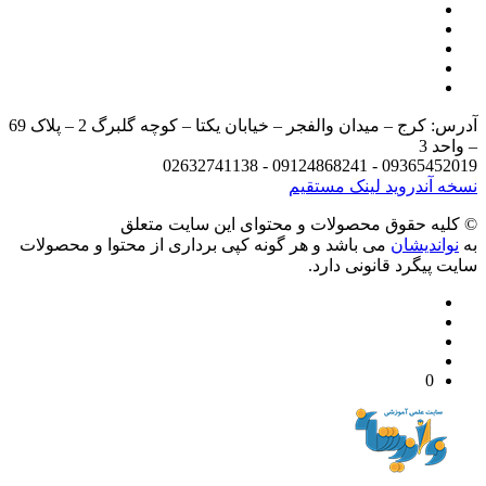
آدرس: کرج – میدان والفجر – خیابان یکتا – کوچه گلبرگ 2 – پلاک 69
د 3
09365452019 - 09124868241 - 
 آندروید
لینک مستقیم
يه حقوق محصولات و محتوای اين سایت متعلق
واندیشان
می باشد و هر گونه کپی برداری از محتوا و محصولات
 پیگرد قانونی دارد.
0