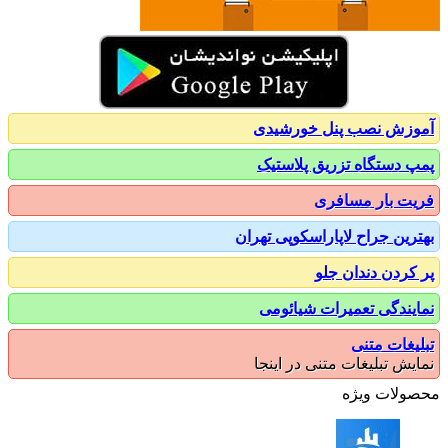
زش نصب پنل خورشیدی
 دستگاه تزریق پلاستیک
ت بار مسافری
رین جراح لاپاراسکوپی تهران
کردن دندان جلو
یندگی تعمیرات شیائومی
یغات متنی
یش تبلیغات متنی در اینجا
ولات ویژه