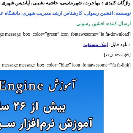
واژگان کلیدی : مهاجرت، شهرنشینی، حاشیه نشینی، آپاندیس شهری.
نویسنده: افشین رسولی، کارشناس ارشد مدیریت شهری، دانشگاه علا
ارسال کننده: افشین رسولی
[vc_message message_box_color=”green” icon_fontawesome=”fa fa-download”]نام فایل:
دانلود فایل:
لینک مستقیم
[/vc_message]
[vc_message message_box_color=”blue” icon_fontawesome=”fa fa-link”]منبع: نواندیشان[/vc_message]