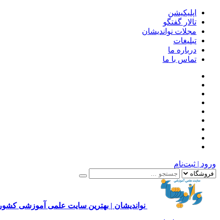
اپلیکیشن
تالار گفتگو
مجلات نواندیشان
تبلیغات
درباره ما
تماس با ما
ورود | ثبت‌نام
نواندیشان | بهترین سایت علمی آموزشی کشور