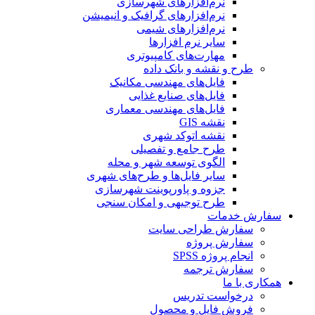
نرم‌افزارهای شهرسازی
نرم‌افزارهای گرافیک و انیمیشن
نرم‌افزارهای شیمی
سایر نرم افزارها
مهارت‌های کامپیوتری
طرح و نقشه و بانک داده
فایل‌های مهندسی مکانیک
فایل‌های صنایع غذایی
فایل‌های مهندسی معماری
نقشه GIS
نقشه اتوکد شهری
طرح جامع و تفصیلی
الگوی توسعه شهر و محله
سایر فایل‌ها و طرح‌های شهری
جزوه و پاورپوینت شهرسازی
طرح توجیهی و امکان سنجی
سفارش خدمات
سفارش طراحی سایت
سفارش پروژه
انجام پروژه SPSS
سفارش ترجمه
همکاری با ما
درخواست تدریس
فروش فایل و محصول