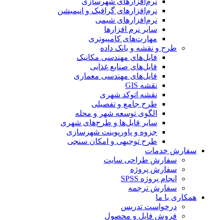
نرم‌افزارهای شهرسازی
نرم‌افزارهای گرافیک و انیمیشن
نرم‌افزارهای شیمی
سایر نرم افزارها
مهارت‌های کامپیوتری
طرح و نقشه و بانک داده
فایل‌های مهندسی مکانیک
فایل‌های صنایع غذایی
فایل‌های مهندسی معماری
نقشه GIS
نقشه اتوکد شهری
طرح جامع و تفصیلی
الگوی توسعه شهر و محله
سایر فایل‌ها و طرح‌های شهری
جزوه و پاورپوینت شهرسازی
طرح توجیهی و امکان سنجی
سفارش خدمات
سفارش طراحی سایت
سفارش پروژه
انجام پروژه SPSS
سفارش ترجمه
همکاری با ما
درخواست تدریس
فروش فایل و محصول