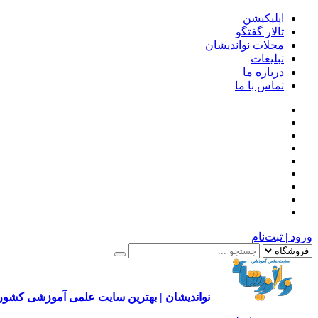
اپلیکیشن
تالار گفتگو
مجلات نواندیشان
تبلیغات
درباره ما
تماس با ما
ورود | ثبت‌نام
نواندیشان | بهترین سایت علمی آموزشی کشور