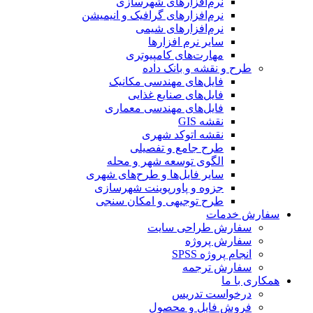
نرم‌افزارهای شهرسازی
نرم‌افزارهای گرافیک و انیمیشن
نرم‌افزارهای شیمی
سایر نرم افزارها
مهارت‌های کامپیوتری
طرح و نقشه و بانک داده
فایل‌های مهندسی مکانیک
فایل‌های صنایع غذایی
فایل‌های مهندسی معماری
نقشه GIS
نقشه اتوکد شهری
طرح جامع و تفصیلی
الگوی توسعه شهر و محله
سایر فایل‌ها و طرح‌های شهری
جزوه و پاورپوینت شهرسازی
طرح توجیهی و امکان سنجی
سفارش خدمات
سفارش طراحی سایت
سفارش پروژه
انجام پروژه SPSS
سفارش ترجمه
همکاری با ما
درخواست تدریس
فروش فایل و محصول