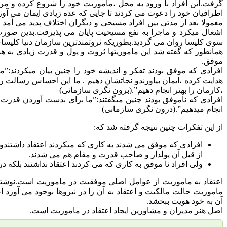
گرفت.این افراد با ورود به محل ،ماموریت خود را شروع کرده و مر
اطرافیان خود را دعوت می کردند تا جایی که عده زیادی ایمان می آورد
معمولا بعد از مدتی بین افراد مسیحی و دیگران اختلاف پدید می آمد 
اشغال میکرد و ماجرا به نفع مسیحیت پایان می پذیرفت.بدین صورت
سوی کلیسا روان می گردید.بطوریکه ثروتمندترین سازمان دنیا کلیسا
همانطور که گفته شد این ماموریتها ثروت و پول و قدرت زیادی به هم
موفق.
افرادی که موفق بودند تفکر و اندیشه خود را چنین بیان میکردند:
هدایت کرده ،ایمان بیاورندو نجاتشان دهیم . ما این احساس رسالت ر
،کارمان را بهتر انجام دهیم”.(برون نگری سازمانی)
افرادی که ناموفق بودند چنین میگفتند:”ما برای بدست آوردن قدرت،پ
انجام میدهیم”.(درون نگری سازمانی)
از این تفکرات چنین نتیجه گرفته شد که:
افرادی که موفق می شدند به کاری که میکردند اعتقاد داشتندو و
از قبل آن پولدار و صاحب قدرت و مقام هم می شدند.
ولی افراد نا موفق به کاری که می کردند اعتقاد نداشتند بلکه د
اعتقاد به ماموریت از عوامل اصلی موفقیت در ماموریت است.نوشتن
ماموریت حالت مالکیت و اعتقاد به آن را در نیروها بوجود می آورد 
آن به خود هویت ببخشد.
اصل هنر مدیران و مشاورین ایجاد اعتقاد در ماموریت است.