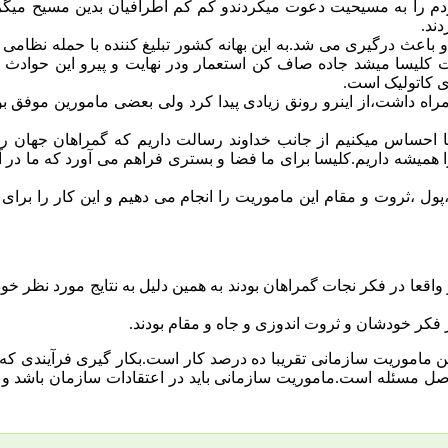
دم را به مسیحیت دعوت میکردندو کم کم اطرافیان بدین مسیح میگروی
ند.
و باعث درگیری می شد.به این بهانه کشور تبلیغ کننده با حمله نظامی 
 کلیسا میشد جاده صاف کن استعمار ودر نهایت و پیرو این حوادث ث
ی کاتولیک است.
راه داشت،از اینرو رونق زیادی پیدا کرد ولی بعضی مامورین موفق بو
”ما احساس میکنیم از جانب خداوند رسالت داریم که گمراهان جهان را
ا همیشه داریم.کلیسا برای ما فضا و بستری فراهم می آورد که ما در 
ول ،ثروت و مقام این ماموریت را انجام می دهیم و این کار را برای
اقعا در فکر نجات گمراهان بودند به همین دلیل به نتایج مورد نظر خو
ر فکر خودشان و ثروت اندوزی و جاه و مقام بودند.
 ماموریت سازمانی تقریبا ده درصد کار است.بکار گیری فرآیندی که
اصل مسئله است.ماموریت سازمانی باید در اعتقادات سازمان باشد و س