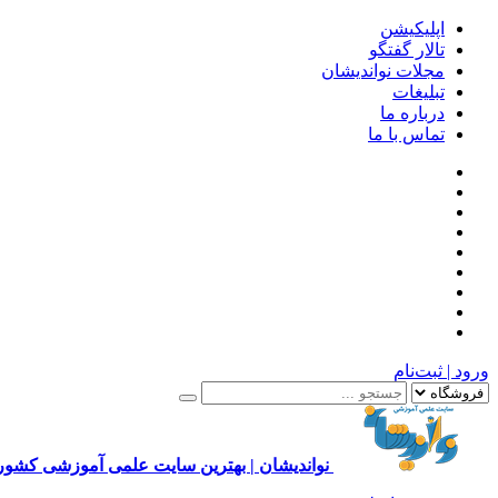
اپلیکیشن
تالار گفتگو
مجلات نواندیشان
تبلیغات
درباره ما
تماس با ما
ورود | ثبت‌نام
نواندیشان | بهترین سایت علمی آموزشی کشور