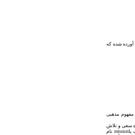
 آورده شده که
mis )در این واژه از یک اصطلاح و مفهوم مذهبی
ه سعی و تلاش
بسیار نموده.کلیسا برای تبلیغ دین ،افرادی واجد شرایط را برای انجام این ماموریت به سایر نقاط جهان می فرستاد.این عمل ماموریت یاmission نام