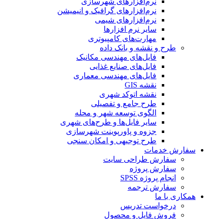
نرم‌افزارهای شهرسازی
نرم‌افزارهای گرافیک و انیمیشن
نرم‌افزارهای شیمی
سایر نرم افزارها
مهارت‌های کامپیوتری
طرح و نقشه و بانک داده
فایل‌های مهندسی مکانیک
فایل‌های صنایع غذایی
فایل‌های مهندسی معماری
نقشه GIS
نقشه اتوکد شهری
طرح جامع و تفصیلی
الگوی توسعه شهر و محله
سایر فایل‌ها و طرح‌های شهری
جزوه و پاورپوینت شهرسازی
طرح توجیهی و امکان سنجی
سفارش خدمات
سفارش طراحی سایت
سفارش پروژه
انجام پروژه SPSS
سفارش ترجمه
همکاری با ما
درخواست تدریس
فروش فایل و محصول