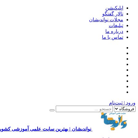
اپلیکیشن
تالار گفتگو
مجلات نواندیشان
تبلیغات
درباره ما
تماس با ما
ورود | ثبت‌نام
نواندیشان | بهترین سایت علمی آموزشی کشور