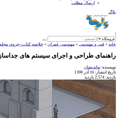
ارسال مطلب
بلاگ
|
خانه
»
فنی و مهندسی
»
مهندسی عمران
»
خلاصه کتاب، جزوه، مجله
راهنمای طراحی و اجرای سیستم های جداساز 
نویسنده:
نواندیشان
تاریخ انتشار:
16 آذر 1398
بازدید:
2,574 بازدید