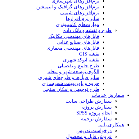
نرم‌افزارهای شهرسازی
نرم‌افزارهای گرافیک و انیمیشن
نرم‌افزارهای شیمی
سایر نرم افزارها
مهارت‌های کامپیوتری
طرح و نقشه و بانک داده
فایل‌های مهندسی مکانیک
فایل‌های صنایع غذایی
فایل‌های مهندسی معماری
نقشه GIS
نقشه اتوکد شهری
طرح جامع و تفصیلی
الگوی توسعه شهر و محله
سایر فایل‌ها و طرح‌های شهری
جزوه و پاورپوینت شهرسازی
طرح توجیهی و امکان سنجی
سفارش خدمات
سفارش طراحی سایت
سفارش پروژه
انجام پروژه SPSS
سفارش ترجمه
همکاری با ما
درخواست تدریس
فروش فایل و محصول