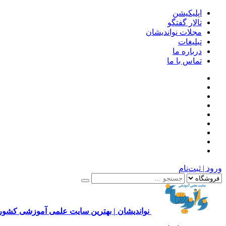
اپلیکیشن
تالار گفتگو
مجلات نواندیشان
تبلیغات
درباره ما
تماس با ما
ورود | ثبت‌نام
نواندیشان | بهترین سایت علمی آموزشی کشور