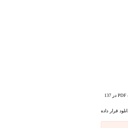
راهنمای طراحی و اجرای سیستم های جداساز لرزه ای در ساختمان ها که ضابطه شماره 523 سازمان برنامه و بودجه می باشد را به صورت PDF در 137
ای دانلود قرار داده