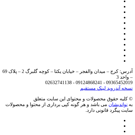
آدرس: کرج – میدان والفجر – خیابان یکتا – کوچه گلبرگ 2 – پلاک 69
د 3
09365452019 - 09124868241 - 
 آندروید
لینک مستقیم
يه حقوق محصولات و محتوای اين سایت متعلق
واندیشان
می باشد و هر گونه کپی برداری از محتوا و محصولات
 پیگرد قانونی دارد.