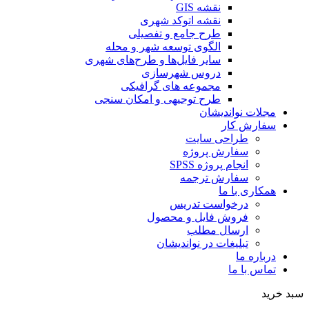
نقشه GIS
نقشه اتوکد شهری
طرح جامع و تفصیلی
الگوی توسعه شهر و محله
سایر فایل‌ها و طرح‌های شهری
دروس شهرسازی
مجموعه های گرافیکی
طرح توجیهی و امکان سنجی
مجلات نواندیشان
سفارش کار
طراحی سایت
سفارش پروژه
انجام پروژه SPSS
سفارش ترجمه
همکاری با ما
درخواست تدریس
فروش فایل و محصول
ارسال مطلب
تبلیغات در نواندیشان
درباره ما
تماس با ما
خرید