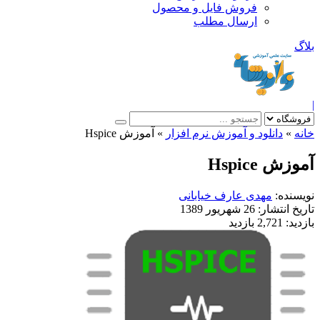
فروش فایل و محصول
ارسال مطلب
»
دانلود و آموزش نرم افزار
»
آموزش Hspice
ش Hspice
نده:
مهدی عارف خیابانی
خ انتشار:
26 شهریور 1389
ید:
2,721 بازدید