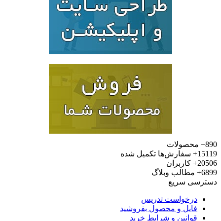
صولات
سفارش‌ها تکمیل شده
کاربران
طالب وبلاگ
 سریع
خواست تدریس
یل و محصول بفروشید
انین و شرایط خرید