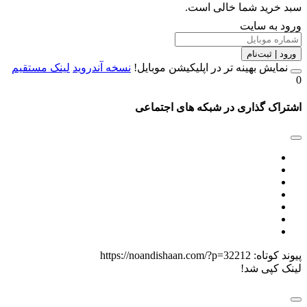
د شما خالی است.
 سایت
ت‌نام
 بهینه تر در اپلیکیشن موبایل!
نسخه آندروید
لینک مستقیم
گذاری در شبکه های اجتماعی
اه:
https://noandishaan.com/?p=32212
 شد!