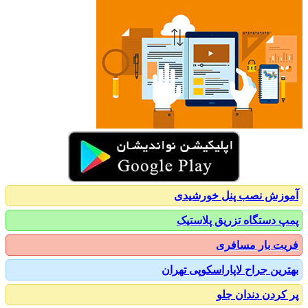
نصب پنل خورشیدی
گاه تزریق پلاستیک
ار مسافری
جراح لاپاراسکوپی تهران
 دندان جلو