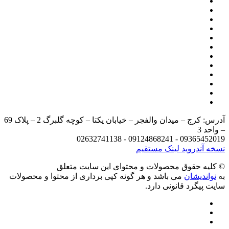
آدرس: کرج – میدان والفجر – خیابان یکتا – کوچه گلبرگ 2 – پلاک 69
09365452019 - 0
روید
لینک مستقیم
حقوق محصولات و محتوای اين سایت متعلق
یشان
می باشد و هر گونه کپی برداری از محتوا و محصولات
رد قانونی دارد.