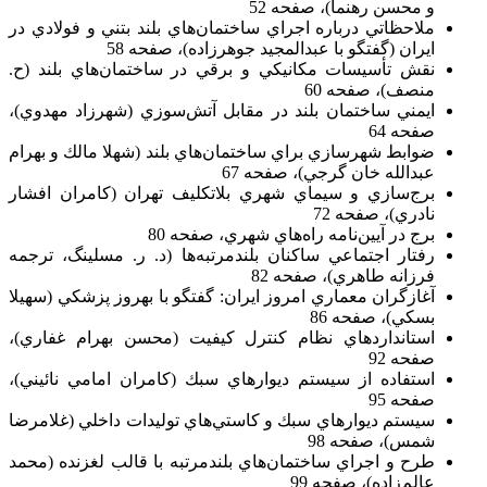
و محسن رهنما)، صفحه 52
ملاحظاتي درباره اجراي ساختمان‌هاي بلند بتني و فولادي در
ايران (گفتگو با عبدالمجيد جوهرزاده)، صفحه 58
نقش تأسيسات مكانيكي و برقي در ساختمان‌هاي بلند (ح.
منصف)، صفحه 60
ايمني ساختمان بلند در مقابل آتش‌سوزي (شهرزاد مهدوي)،
صفحه 64
ضوابط شهرسازي براي ساختمان‌هاي بلند (شهلا مالك و بهرام
عبدالله خان گرجي)، صفحه 67
برج‌سازي و سيماي شهري بلاتكليف تهران (كامران افشار
نادري)، صفحه 72
برج در آيين‌نامه راه‌هاي شهري، صفحه 80
رفتار اجتماعي ساكنان بلندمرتبه‌ها (د. ر. مسلينگ، ترجمه
فرزانه طاهري)، صفحه 82
آغازگران معماري امروز ايران: گفتگو با بهروز پزشكي (سهيلا
بسكي)، صفحه 86
استانداردهاي نظام كنترل كيفيت (محسن بهرام غفاري)،
صفحه 92
استفاده از سيستم ديوارهاي سبك (كامران امامي نائيني)،
صفحه 95
سيستم ديوارهاي سبك و كاستي‌هاي توليدات داخلي (غلامرضا
شمس)، صفحه 98
طرح و اجراي ساختمان‌هاي بلندمرتبه با قالب لغزنده (محمد
عالم‌زاده)، صفحه 99