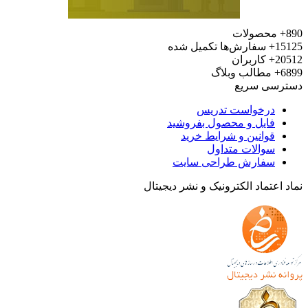
محصولات
15
سفارش‌ها تکمیل شده
20
کاربران
6
مطالب وبلاگ
رسی سریع
درخواست تدریس
فایل و محصول بفروشید
قوانین و شرایط خرید
سوالات متداول
سفارش طراحی سایت
 اعتماد الکترونیک و نشر دیجیتال