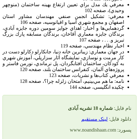
معرفي يك مدل براي تعيين ارتفاع بهينه ساختمان (منوچهر
وحيدي)، صفحه 102
معرفي: تشكيل انجمن صنفي مهندسان مشاور استان
اصفهان و مجمع شهري آسيا و اقيانوسيه، صفحه 106
گردهمايي‌ها و اخبار: اهداي جوايز سومين دوره جايزه آبادي،
برندگان جايزه معماري آقاخان، برندگان مسابقه پارك بزرگ
تبريز و. . . ، صفحه 107
اخبار نظام مهندسي، صفحه 119
در جهان معماري: زيباترين خانه دنيا، جانكارلو دكارلو دست در
كار مرمت و نوسازي، نمايشگاه آثار سزارپلي، آموزش شهري
به كودكان، ساختمان آفتابگردان، پل نرماندي، نورمن فاستر و
پروژه‌هاي آلمان،‌ كنفرانس ساختمان بلند، صفحه 120
معرفي كتاب‌ها و نشريات، صفحه 123
نامه: ما هم مي‌بينيم، امتحان زلزله چرا؟، صفحه 128
چکیده انگلیسی، صفحه 144
م فایل:
شماره 18 نشریه آبادی
نلود فایل:
لینک مستقیم
د: www.noandishaan.com