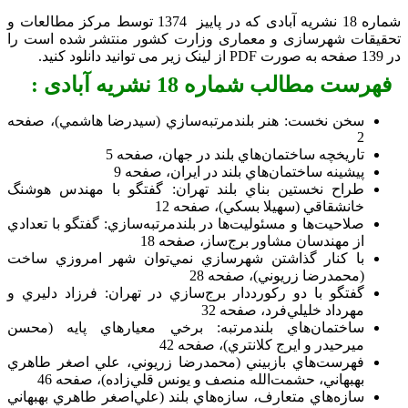
شماره 18 نشریه آبادی که در پاییز 1374 توسط مرکز مطالعات و
یقات شهرسازی و معماری وزارت کشور منتشر شده است را
ست مطالب شماره 18 نشریه آبادی :
سخن نخست: هنر بلندمرتبه‌سازي (سيدرضا هاشمي)، صفحه
2
تاريخچه ساختمان‌هاي بلند در جهان، صفحه 5
پيشينه ساختمان‌هاي بلند در ايران، صفحه 9
طراح نخستين بناي بلند تهران: گفتگو با مهندس هوشنگ
خانشقاقي (سهيلا بسكي)، صفحه 12
صلاحيت‌ها و مسئوليت‌ها در بلندمرتبه‌سازي: گفتگو با تعدادي
از مهندسان مشاور برج‌ساز، صفحه 18
با كنار گذاشتن شهرسازي نمي‌توان شهر امروزي ساخت
(محمدرضا زريوني)، صفحه 28
گفتگو با دو ركورددار برج‌‌سازي در تهران: فرزاد دليري و
مهرداد خليلي‌فرد، صفحه 32
ساختمان‌هاي بلندمرتبه: برخي معيارهاي پايه (محسن
ميرحيدر و ايرج كلانتري)، صفحه 42
فهرست‌هاي بازبيني (محمدرضا زريوني، علي اصغر طاهري
بهبهاني، حشمت‌الله منصف و يونس قلي‌زاده)، صفحه 46
سازه‌هاي متعارف، سازه‌هاي بلند (علي‌اصغر طاهري بهبهاني