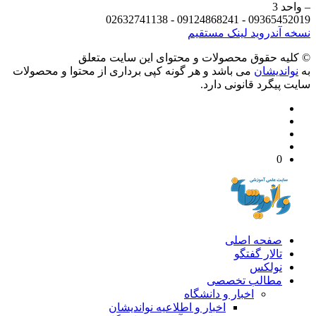
د 3
09365452019 - 09124868241 - 
 آندروید
لینک مستقیم
يه حقوق محصولات و محتوای اين سایت متعلق
واندیشان
می باشد و هر گونه کپی برداری از محتوا و محصولات
 پیگرد قانونی دارد.
0
صفحه اصلی
تالار گفتگو
نولکس
مطالب تخصصی
اخبار و دانشگاه
اخبار و اطلاعیه نواندیشان