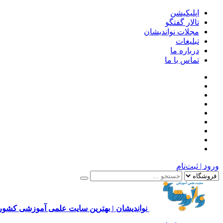
اپلیکیشن
تالار گفتگو
مجلات نواندیشان
تبلیغات
درباره ما
تماس با ما
ورود | ثبت‌نام
نواندیشان | بهترین سایت علمی آموزشی کشور