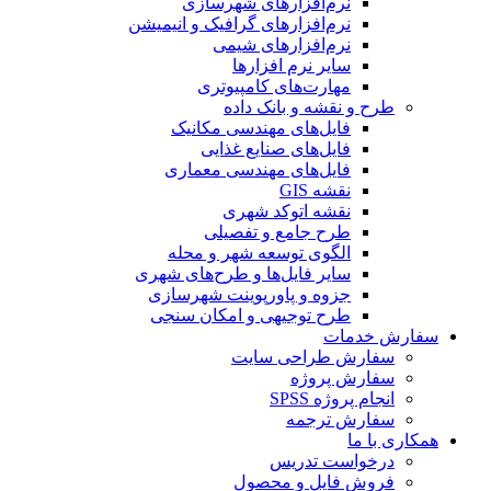
نرم‌افزارهای شهرسازی
نرم‌افزارهای گرافیک و انیمیشن
نرم‌افزارهای شیمی
سایر نرم افزارها
مهارت‌های کامپیوتری
طرح و نقشه و بانک داده
فایل‌های مهندسی مکانیک
فایل‌های صنایع غذایی
فایل‌های مهندسی معماری
نقشه GIS
نقشه اتوکد شهری
طرح جامع و تفصیلی
الگوی توسعه شهر و محله
سایر فایل‌ها و طرح‌های شهری
جزوه و پاورپوینت شهرسازی
طرح توجیهی و امکان سنجی
سفارش خدمات
سفارش طراحی سایت
سفارش پروژه
انجام پروژه SPSS
سفارش ترجمه
همکاری با ما
درخواست تدریس
فروش فایل و محصول