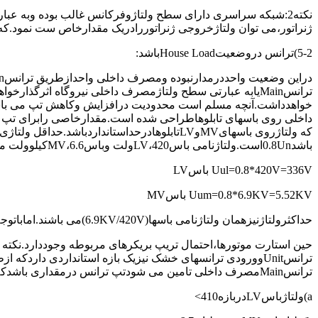
ژنراتور،می توان ولتاژخروجی ژنراتوررادریک مقدارخاص ست نمود.که دراین وض
5-2)ترانس دروضعیتHouse Loadباشد:
خواهدداشت.آنچه مسلم است محدودیت درافزایش وکاهش تپ می با
داخلی روی باسهای تابلوهاطراحی شده است.مقدارخاصی رابرای تپ تران
باشد0.8Unاست.ولتاژنامی باسLV،420ولت وباسMV،6.6کیلوولت می باشدکه حداقل ولتاژقابل قبول مقادیرزیرخواهندبود.
Uul=0.8*420V=336V باسLV
Uum=0.8*6.9KV=5.52KV باسMV
حداکثرولتاژنیزهمان ولتاژنامی باسها(6.9KV/420V)می باشند.اماباتوجه به ولتاژعملکردموتورهای الکتریکی ومصرف کننده ها،ولتاژبهره برداری
ترانسUnitوورودی ترانسهای خشک نیزیک بازه استانداردی دار
ترانسMainمصرف داخلی تامین می شودتپ ترانس درمقداری باشدکه شرایط زیربرقرارباشد:
a)ولتاژباسLVدربازه410>