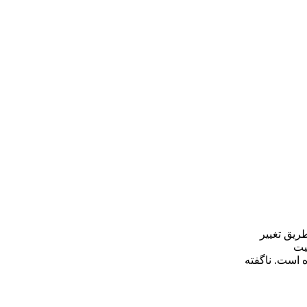
رتغییرولتاژازطریق تغییر
 سه وضعیت
ده است. ناگفته