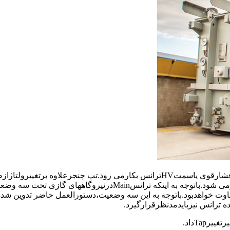
تپ چنجربرای تغییردادن نسبت ولتاژترانسفورماتورازطریق سیم پیچ فشارقوی یاسمتHVترانس بکارمی رود.تپ چنجرعلاوه ب
تعدادسیم پیچ های سمتHVترانس،باعث افزایش ویاکاهش مگاوارنیزمی شود.باتوجه به اینکه ترانسMainدرنیروگاههای گازی تحت
ده ازتپ چنجرمتفاوت خواهدبود.باتوجه به این سه وضعیت،دستورالعمل حاضر تدوین ش
 ترانس نیزبایدمدنظرقرارگیرد.