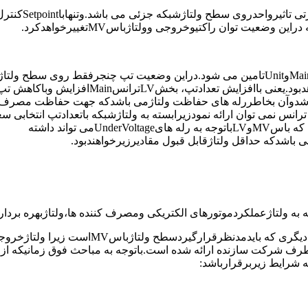
نکته2:شبکه سراسری دارای سطح ولتاژوفرکانس غالب بوده وبه عبا
عیت توان راکتیوخروجی وولتاژباسMVتغییرخواهدکرد.
دراین وضعیت واحددرمدارنبوده ومصرف داخلی واحدازطریق ترانسMainوUnitتامین می شود.دراین وضعیت تپ چنجرفقط روی سطح و
ترانسMainیابه عبارتی سطح ولتاژمصرف داخلی نیروگاه اثرگذارخواهدبود.یعنی باافزای
شدوآن بخاطررله های حفاظت ولتاژمی باشدکه جهت حفاظت مصرف ک
س نمی توان ارائه نمودزیرابسته به ولتاژشبکه باتعدادتپ انتخابی س
که ولتاژروی باسهایMVوLVتابلوهادرحداستانداردباشد.حداقل ولتاژی که باسMVوLVباتوجه به رله هایUnderVoltageمی تواند داشته
حین استارت موتورها،احتمال تریپ بریکرهای مربوطه وجوددارد.نکته دیگری که بایدمدنظرقرارگیردسطح ولتاژباسMVاست زیر
دکه ازطرف شرکت سازنده ارائه شده است.باتوجه به مباحث فوق زمانیکه ا