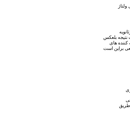
رتی تاثیرواحدروی سطح ولتاژشبکه جزئی می باشد.وتنهاباSetpointکنترل ولتاژ
لتاژثانویه
ش تعدادتپ، بخشLVترانسMainافزایش وباکاهش تپ نتیجه بلعکس
ننده های
عی براین است
ا ولتاژخروجی
زطریق