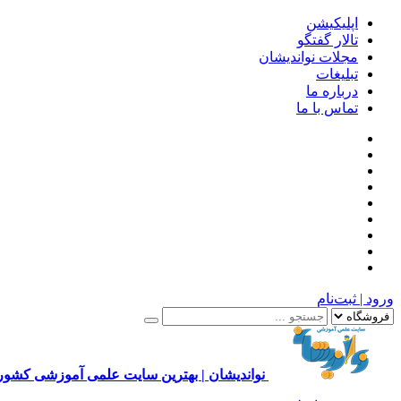
اپلیکیشن
تالار گفتگو
مجلات نواندیشان
تبلیغات
درباره ما
تماس با ما
ورود | ثبت‌نام
نواندیشان | بهترین سایت علمی آموزشی کشور