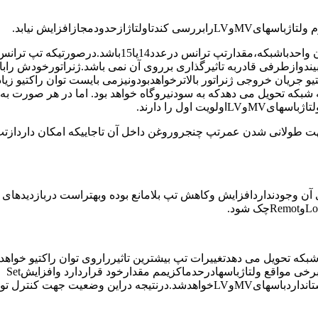
نکته2:باتوجه به نتایج عملی بدست آمده هنگام استارت وسنکرون شدن واحدباشبکه،مقدارتپ ترانس درعدد14یا15باشد.د
دوازطرفی قادربه تاثیرگذاری برروی آن نمی باشد.ژنراتورخودش راب
تیو جریان خروجی ژنراتور بالاترخواهدبودونیزمی بایست توان راکتیو زیا
 شبکه تحویل می دهدکه به سودنیروگاه خواهد بود. اما در هر صورت به 
3:بارعایت مواردفوق لازم بذکراست که دروضعیتHouse Loadجهت طولانی شدن عمرتپ چنجروروغن داخل آن تاجاییکه امکان دا
 آن وجودنداردافزایش وکاهش تپ بلامانع بوده وبهتراست دربازدیدهای 
 شبکه تحویل می دهدتغییرات تپ بیشترین تاثیرراروی توان راکتیو خواه
وکنترل ولتاژباSetpointمربوط به کنترل ولتاژژنراتورانجام می شود.دربرخی مواقع ولتاژباسهادرحدماکزیمم مقدارخود قراردارد وافزایشSet
ولتاژژنراتورجهت افزایش توان راکتیو،باعث افزایش ولتاژبیش ازحداستانداردباسهایMVوLVخواهدشد.درنتیجه دراین وض