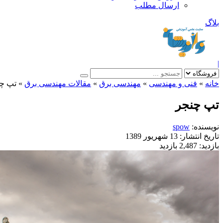
ارسال مطلب
بلاگ
|
خانه
»
فنی و مهندسی
»
مهندسی برق
»
مقالات مهندسی برق
»
تپ چ
تپ چنجر
نویسنده:
spow
تاریخ انتشار:
13 شهریور 1389
بازدید:
2,487 بازدید