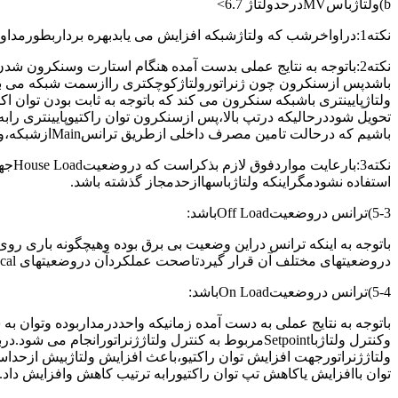
b)ولتاژباسMVدرحدولتاژ 6.7>
نکته1:دراواخرشب که ولتاژشبکه افزایش می یابدبهره برداربطورمداوم ولتاژباسهایMVوLVرابررسی کندتاولتاژازحدودمجازافزایش نیابد.
باشدپس ازسنکرون چون ژنراتورولتاژکوچکتری راازسمت شبکه می بین
ولتاژپایینتری باشبکه سنکرون می کند که باتوجه به ثابت بودن توان اک
تحویل شوددرحالیکه درتپ بالا،پس ازسنکرون توان راکتیوپایینتری رابه
باشیم که درحالت تامین مصرف داخلی ازطریق ترانسMainازشبکه،ولتاژباسهایMVوLVاولویت اول را دارند.
نکته
استفاده نشودمگراینکه ولتاژباسهاازحدمجاز گذشته باشد.
5-3)ترانس دروضعیتOff Loadباشد:
باتوجه به اینکه ترانس دراین وضعیت بی برق بوده وهیچگونه باری روی
دروضعیتهای مختلف آن قرار گیردتاصحت عملکردآن دروضعیتهای LocalوRemotچک شود.
5-4)ترانس دروضعیتOn Loadباشد:
باتوجه به نتایج عملی به دست آمده زمانیکه واحددرمداربوده وتوان به
توان باافزایش یاکاهش تپ توان راکتیورابه ترتیب کاهش وافزایش داد.