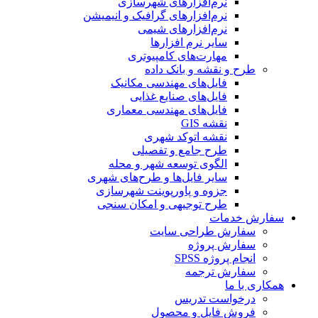
نرم‌افزارهای شهرسازی
نرم‌افزارهای گرافیک و انیمیشن
نرم‌افزارهای شیمی
سایر نرم افزارها
مهارت‌های کامپیوتری
طرح و نقشه و بانک داده
فایل‌های مهندسی مکانیک
فایل‌های صنایع غذایی
فایل‌های مهندسی معماری
نقشه GIS
نقشه اتوکد شهری
طرح جامع و تفصیلی
الگوی توسعه شهر و محله
سایر فایل‌ها و طرح‌های شهری
جزوه و پاورپوینت شهرسازی
طرح توجیهی و امکان سنجی
سفارش خدمات
سفارش طراحی سایت
سفارش پروژه
انجام پروژه SPSS
سفارش ترجمه
همکاری با ما
درخواست تدریس
فروش فایل و محصول