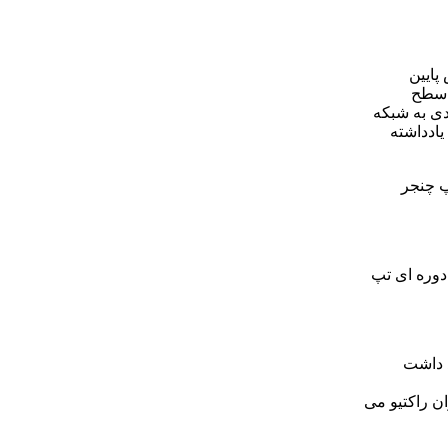
رصورتیکه تپ ترانس پایین
اسطح
دی به شبکه
یادداشته
ردازتپ چنجر
دوره ای تپ
د داشت
عیت جهت کنترل توان راکتیو می