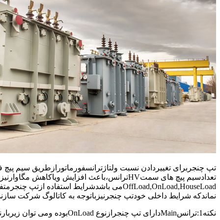
OffLoad,OnLoad,HouseLoadمی باشدشرایط استفا
نماندکه شرایط داخلی خودتپ چنجرنیزباتوجه به کاتالوگ شرکت سازنده
نکته1:ترانسMainدارای تپ چنجرازنوع OnLoadبوده ومی توان زیربارنیزتغییرTapداد.