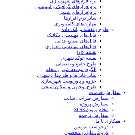
نرم‌افزارهای شهرسازی
نرم‌افزارهای گرافیک و انیمیشن
نرم‌افزارهای شیمی
سایر نرم افزارها
مهارت‌های کامپیوتری
طرح و نقشه و بانک داده
فایل‌های مهندسی مکانیک
فایل‌های صنایع غذایی
فایل‌های مهندسی معماری
نقشه GIS
نقشه اتوکد شهری
طرح جامع و تفصیلی
الگوی توسعه شهر و محله
سایر فایل‌ها و طرح‌های شهری
جزوه و پاورپوینت شهرسازی
طرح توجیهی و امکان سنجی
سفارش خدمات
سفارش طراحی سایت
سفارش پروژه
انجام پروژه SPSS
سفارش ترجمه
همکاری با ما
درخواست تدریس
فروش فایل و محصول