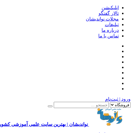
اپلیکیشن
تالار گفتگو
مجلات نواندیشان
تبلیغات
درباره ما
تماس با ما
ورود | ثبت‌نام
نواندیشان | بهترین سایت علمی آموزشی کشور