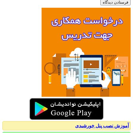
زش نصب پنل خورشیدی