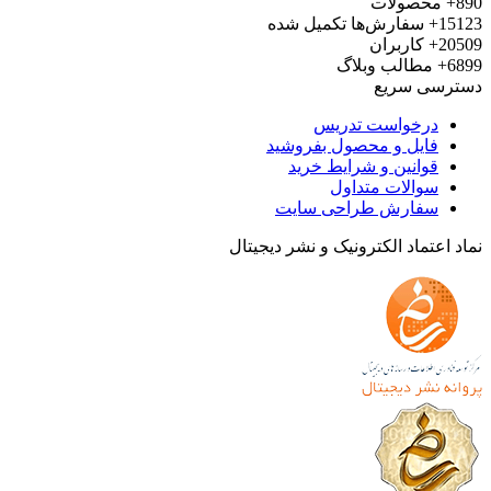
محصولات
15
سفارش‌ها تکمیل شده
20
کاربران
6
مطالب وبلاگ
رسی سریع
درخواست تدریس
فایل و محصول بفروشید
قوانین و شرایط خرید
سوالات متداول
سفارش طراحی سایت
 اعتماد الکترونیک و نشر دیجیتال