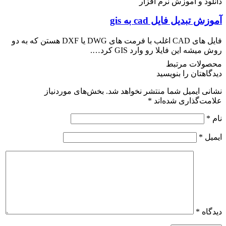
ود و آموزش نرم افزار
 تبدیل فایل cad به gis
فایل های CAD اغلب با فرمت های DWG یا DXF هستن که به دو
یشه این فایلا رو وارد GIS کرد….
ولات مرتبط
اهتان را بنویسید
ی ایمیل شما منتشر نخواهد شد.
بخش‌های موردنیاز
ت‌گذاری شده‌اند
*
ل
*
اه
*