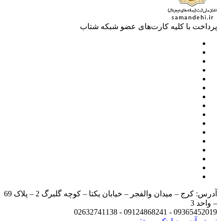
خت با کلیه کارت‌های عضو شبکه شتاب
آدرس: کرج – میدان والفجر – خیابان یکتا – کوچه گلبرگ 2 – پلاک 69
د 3
09365452019 - 09124868241 - 