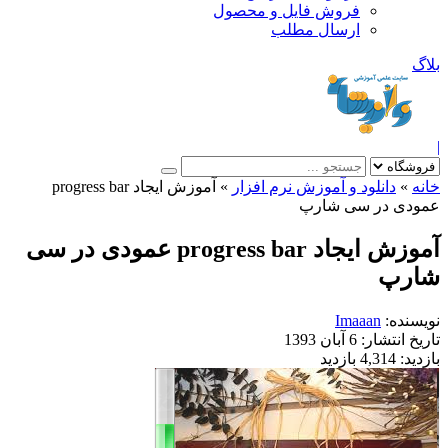
فروش فایل و محصول
ارسال مطلب
»
دانلود و آموزش نرم افزار
»
آموزش ایجاد progress bar
دی در سی شارپ
آموزش ایجاد progress bar عمودی در سی
رپ
نده:
Imaaan
خ انتشار:
6 آبان 1393
ید:
4,314 بازدید