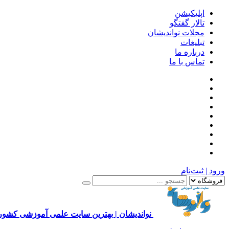
اپلیکیشن
تالار گفتگو
مجلات نواندیشان
تبلیغات
درباره ما
تماس با ما
ورود | ثبت‌نام
نواندیشان | بهترین سایت علمی آموزشی کشور