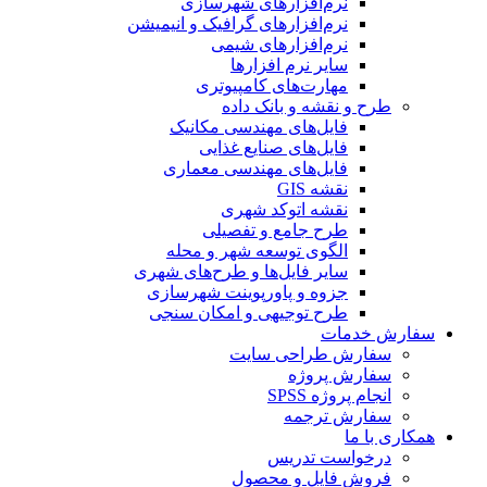
نرم‌افزارهای شهرسازی
نرم‌افزارهای گرافیک و انیمیشن
نرم‌افزارهای شیمی
سایر نرم افزارها
مهارت‌های کامپیوتری
طرح و نقشه و بانک داده
فایل‌های مهندسی مکانیک
فایل‌های صنایع غذایی
فایل‌های مهندسی معماری
نقشه GIS
نقشه اتوکد شهری
طرح جامع و تفصیلی
الگوی توسعه شهر و محله
سایر فایل‌ها و طرح‌های شهری
جزوه و پاورپوینت شهرسازی
طرح توجیهی و امکان سنجی
سفارش خدمات
سفارش طراحی سایت
سفارش پروژه
انجام پروژه SPSS
سفارش ترجمه
همکاری با ما
درخواست تدریس
فروش فایل و محصول