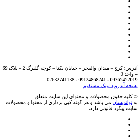
آدرس: کرج – میدان والفجر – خیابان یکتا – کوچه گلبرگ 2 – پلاک 69
09365452019 - 0
روید
لینک مستقیم
حقوق محصولات و محتوای اين سایت متعلق
یشان
می باشد و هر گونه کپی برداری از محتوا و محصولات
رد قانونی دارد.