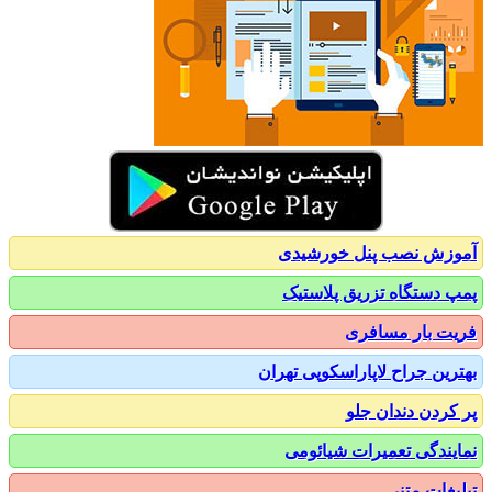
نصب پنل خورشیدی
گاه تزریق پلاستیک
ار مسافری
جراح لاپاراسکوپی تهران
 دندان جلو
ی تعمیرات شیائومی
 متنی