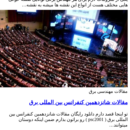
تلف هست از انواع این نقشه ها میشه به نقشه…
مهندسی برق
 شانزدهمین کنفرانس بین المللی برق
 قصد دارم دانلود رایگان مقالات شانزدهمین کنفرانس بین
المللی برق ( psc2001 ) رو براتون بذارم ضمن اینکه دوستان
…