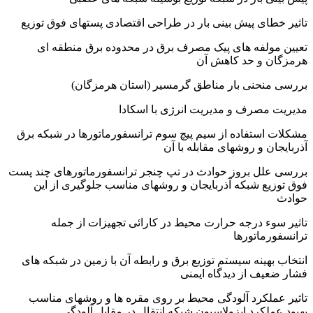
ای پیش بینی بار در طراحی اقتصادی پستهای فوق توزیع
ولفه های پیک مصرف برق در محدوده برق منطقه ای
 و حد کاهش آن
نحنی بار مناطق گرمسیر (استان هرمزگان)
مصرف و مدیریت انرژی با اسکادا
ستفاده از سیم پیچ سوم ترانسفورماتورها در شبکه برق
ن و روشهای مقابله با آن
لل بروز حوادث در تپ چنجر ترانسفورماتورهای چند پست
ع شبکه آذربایجان و روشهای مناسب جلوگیری از این
ء درجه حرارت محیط در کارائی تجهیزات از جمله
ماتورها
هینه سیستم توزیع برق و رابطه آن با زمین در شبکه های
ف از دیدگاه ایمنی
لکرد آلودگی محیط بر روی مقره ها و روشهای مناسب
لکرد ایزولاسیون شبکه انتقال در مقابل آلودگی