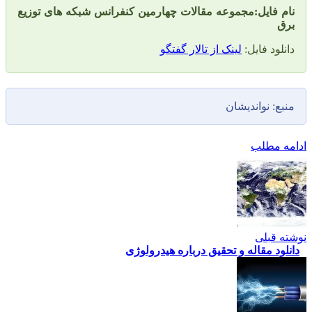
ایل:مجموعه مقالات چهارمین کنفرانس شبکه های توزیع
 فایل:
لینک از تالار گفتگو
نواندیشان
طلب
لی
مقاله و تحقیق درباره هیدرولوژی