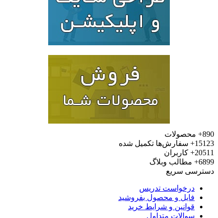
صولات
سفارش‌ها تکمیل شده
کاربران
طالب وبلاگ
 سریع
خواست تدریس
یل و محصول بفروشید
انین و شرایط خرید
الات متداول