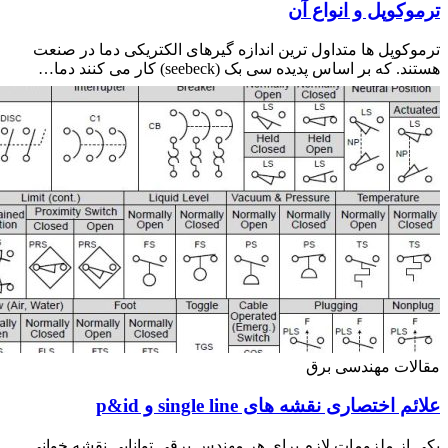
ل و انواع آن
 ها متداول ترین اندازه گیرهای الکتریکی دما در صنعت
اساس پدیده سی بک (seebeck) کار می کنند دما…
مهندسی برق
ری نقشه های single line و p&id
لزومات لازم برای هر مهندس برقی توانایی نقشه خوانی