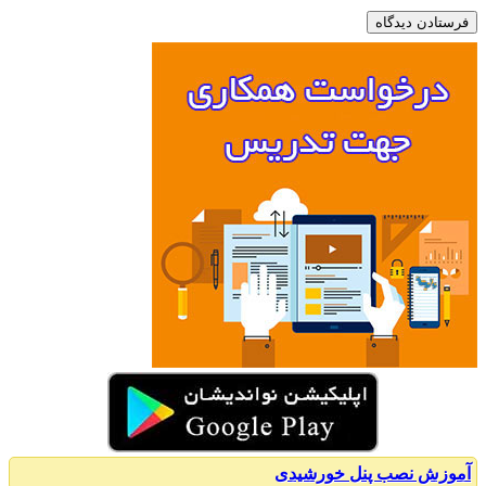
زش نصب پنل خورشیدی