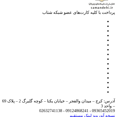
خت با کلیه کارت‌های عضو شبکه شتاب
آدرس: کرج – میدان والفجر – خیابان یکتا – کوچه گلبرگ 2 – پلاک 69
د 3
09365452019 - 09124868241 - 
 آندروید
لینک مستقیم