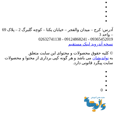
آدرس: کرج – میدان والفجر – خیابان یکتا – کوچه گلبرگ 2 – پلاک 69
د 3
09365452019 - 09124868241 - 
 آندروید
لینک مستقیم
يه حقوق محصولات و محتوای اين سایت متعلق
واندیشان
می باشد و هر گونه کپی برداری از محتوا و محصولات
 پیگرد قانونی دارد.
0