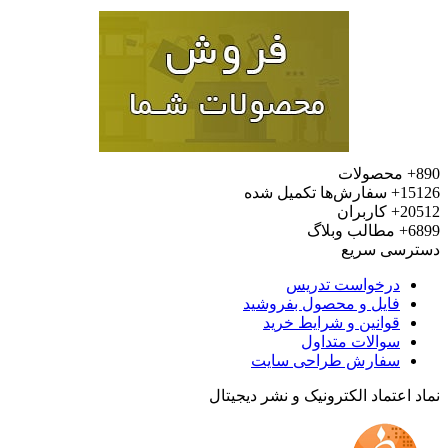
محصولات
15
سفارش‌ها تکمیل شده
20
کاربران
6
مطالب وبلاگ
رسی سریع
درخواست تدریس
فایل و محصول بفروشید
قوانین و شرایط خرید
سوالات متداول
سفارش طراحی سایت
 اعتماد الکترونیک و نشر دیجیتال