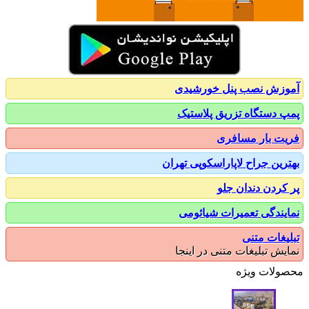
زش نصب پنل خورشیدی
 دستگاه تزریق پلاستیک
ت بار مسافری
رین جراح لاپاراسکوپی تهران
کردن دندان جلو
یندگی تعمیرات شیائومی
یغات متنی
یش تبلیغات متنی در اینجا
ولات ویژه