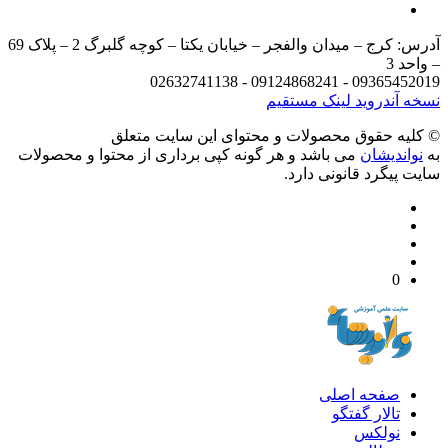
آدرس: کرج – میدان والفجر – خیابان یکتا – کوچه گلبرگ 2 – پلاک 69
د 3
09365452019 - 09124868241 - 
 آندروید
لینک مستقیم
يه حقوق محصولات و محتوای اين سایت متعلق
واندیشان
می باشد و هر گونه کپی برداری از محتوا و محصولات
 پیگرد قانونی دارد.
0
صفحه اصلی
تالار گفتگو
نولکس