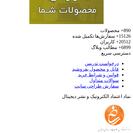
محصولات
15
سفارش‌ها تکمیل شده
20
کاربران
6
مطالب وبلاگ
رسی سریع
درخواست تدریس
فایل و محصول بفروشید
قوانین و شرایط خرید
سوالات متداول
سفارش طراحی سایت
 اعتماد الکترونیک و نشر دیجیتال