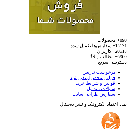
محصولات
15
سفارش‌ها تکمیل شده
20
کاربران
6
مطالب وبلاگ
رسی سریع
درخواست تدریس
فایل و محصول بفروشید
قوانین و شرایط خرید
سوالات متداول
سفارش طراحی سایت
 اعتماد الکترونیک و نشر دیجیتال