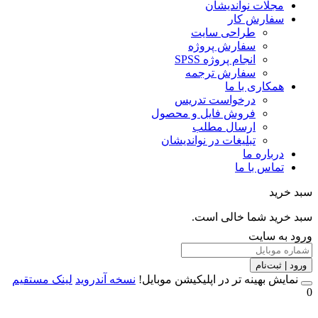
مجلات نواندیشان
سفارش کار
طراحی سایت
سفارش پروژه
انجام پروژه SPSS
سفارش ترجمه
همکاری با ما
درخواست تدریس
فروش فایل و محصول
ارسال مطلب
تبلیغات در نواندیشان
درباره ما
تماس با ما
خرید
خرید شما خالی است.
 به سایت
 | ثبت‌نام
مایش بهینه تر در اپلیکیشن موبایل!
نسخه آندروید
لینک مستقیم