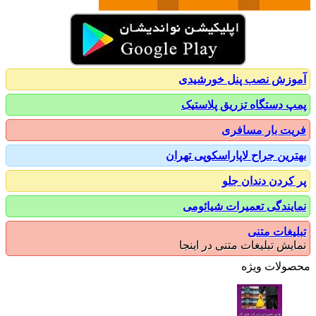
زش نصب پنل خورشیدی
 دستگاه تزریق پلاستیک
ت بار مسافری
رین جراح لاپاراسکوپی تهران
کردن دندان جلو
یندگی تعمیرات شیائومی
یغات متنی
یش تبلیغات متنی در اینجا
ولات ویژه