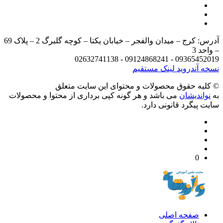
آدرس: کرج – میدان والفجر – خیابان یکتا – کوچه گلبرگ 2 – پلاک 69
د 3
09365452019 - 09124868241 - 
 آندروید
لینک مستقیم
يه حقوق محصولات و محتوای اين سایت متعلق
واندیشان
می باشد و هر گونه کپی برداری از محتوا و محصولات
 پیگرد قانونی دارد.
0
صفحه اصلی