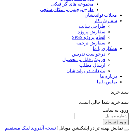
مجموعه های گرافیکی
طرح توجیهی و امکان سنجی
مجلات نواندیشان
سفارش کار
طراحی سایت
سفارش پروژه
انجام پروژه SPSS
سفارش ترجمه
همکاری با ما
درخواست تدریس
فروش فایل و محصول
ارسال مطلب
تبلیغات در نواندیشان
درباره ما
تماس با ما
خرید
خرید شما خالی است.
 به سایت
 | ثبت‌نام
مایش بهینه تر در اپلیکیشن موبایل!
نسخه آندروید
لینک مستقیم