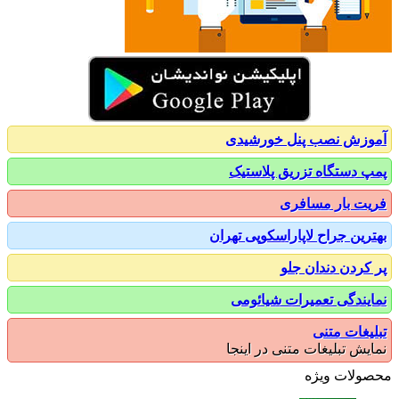
زش نصب پنل خورشیدی
 دستگاه تزریق پلاستیک
ت بار مسافری
رین جراح لاپاراسکوپی تهران
کردن دندان جلو
یندگی تعمیرات شیائومی
یغات متنی
یش تبلیغات متنی در اینجا
ولات ویژه