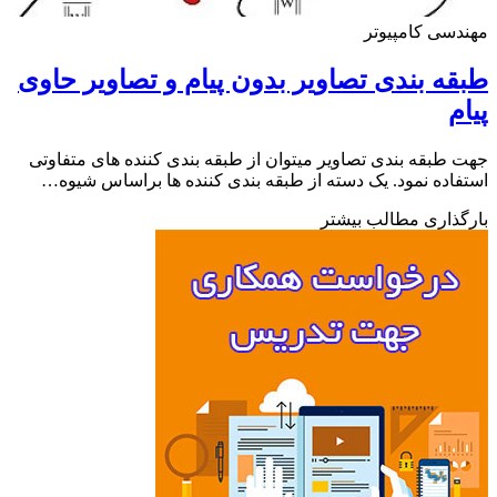
سی کامپیوتر
ه بندی تصاویر بدون پیام و تصاویر حاوی
م
طبقه­ بندی تصاویر می­توان از طبقه ­بندی­­ کننده­ های متفاوتی
اده نمود. یک دسته از طبقه­ بند­ی کننده­ ها براساس شیوه­…
ذاری مطالب بیشتر