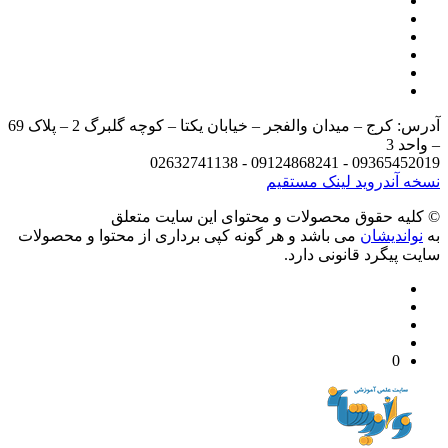
آدرس: کرج – میدان والفجر – خیابان یکتا – کوچه گلبرگ 2 – پلاک 69
د 3
09365452019 - 09124868241 - 
 آندروید
لینک مستقیم
يه حقوق محصولات و محتوای اين سایت متعلق
واندیشان
می باشد و هر گونه کپی برداری از محتوا و محصولات
 پیگرد قانونی دارد.
0