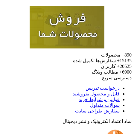
محصولات
15
سفارش‌ها تکمیل شده
20
کاربران
6
مطالب وبلاگ
رسی سریع
درخواست تدریس
فایل و محصول بفروشید
قوانین و شرایط خرید
سوالات متداول
سفارش طراحی سایت
 اعتماد الکترونیک و نشر دیجیتال