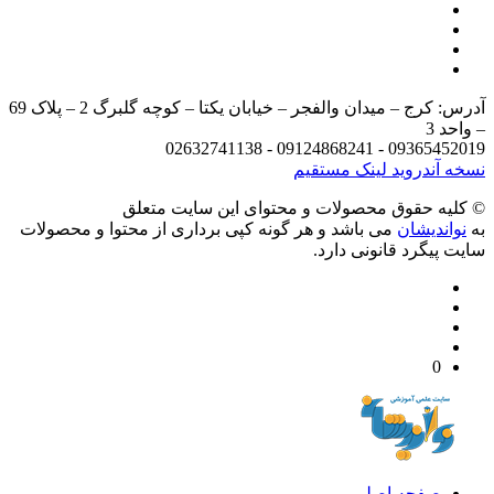
آدرس: کرج – میدان والفجر – خیابان یکتا – کوچه گلبرگ 2 – پلاک 69
د 3
09365452019 - 09124868241 - 
 آندروید
لینک مستقیم
يه حقوق محصولات و محتوای اين سایت متعلق
واندیشان
می باشد و هر گونه کپی برداری از محتوا و محصولات
 پیگرد قانونی دارد.
0
صفحه اصلی