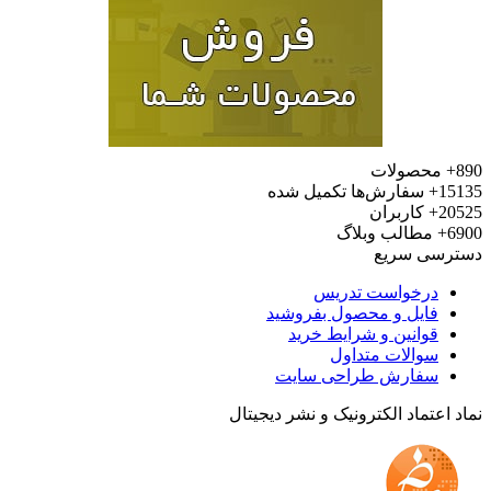
محصولات
15
سفارش‌ها تکمیل شده
20
کاربران
6
مطالب وبلاگ
رسی سریع
درخواست تدریس
فایل و محصول بفروشید
قوانین و شرایط خرید
سوالات متداول
سفارش طراحی سایت
 اعتماد الکترونیک و نشر دیجیتال