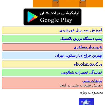
زش نصب پنل خورشیدی
 دستگاه تزریق پلاستیک
ت بار مسافری
رین جراح لاپاراسکوپی تهران
کردن دندان جلو
یندگی تعمیرات شیائومی
یغات متنی
یش تبلیغات متنی در اینجا
ولات ویژه