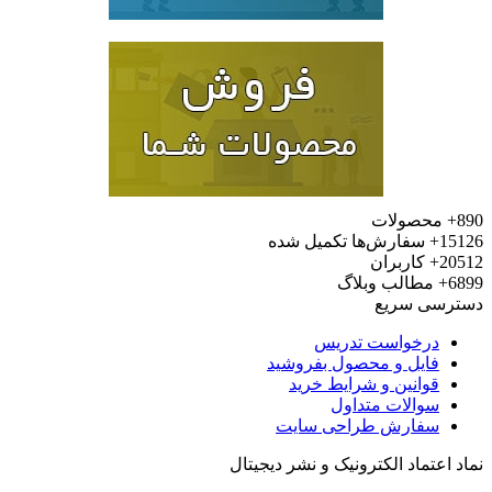
محصولات
15
سفارش‌ها تکمیل شده
20
کاربران
6
مطالب وبلاگ
رسی سریع
درخواست تدریس
فایل و محصول بفروشید
قوانین و شرایط خرید
سوالات متداول
سفارش طراحی سایت
 اعتماد الکترونیک و نشر دیجیتال