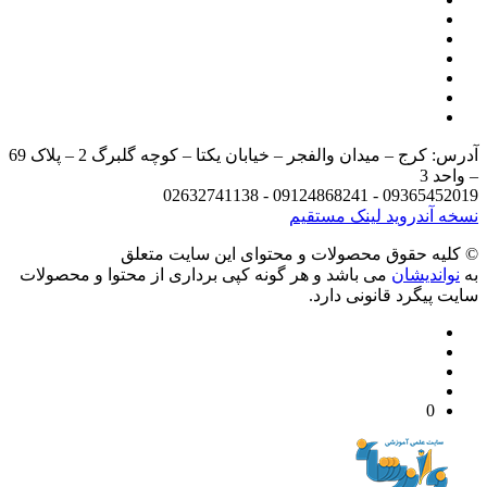
آدرس: کرج – میدان والفجر – خیابان یکتا – کوچه گلبرگ 2 – پلاک 69
د 3
09365452019 - 09124868241 - 
 آندروید
لینک مستقیم
يه حقوق محصولات و محتوای اين سایت متعلق
واندیشان
می باشد و هر گونه کپی برداری از محتوا و محصولات
 پیگرد قانونی دارد.
0