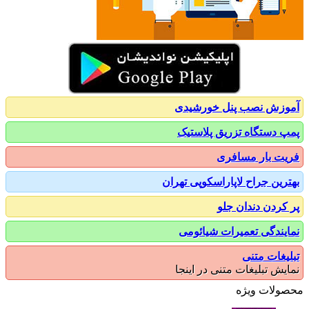
زش نصب پنل خورشیدی
 دستگاه تزریق پلاستیک
ت بار مسافری
رین جراح لاپاراسکوپی تهران
کردن دندان جلو
یندگی تعمیرات شیائومی
یغات متنی
یش تبلیغات متنی در اینجا
ولات ویژه