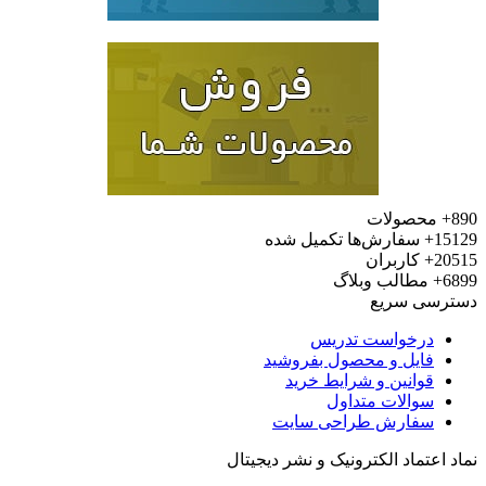
محصولات
15
سفارش‌ها تکمیل شده
20
کاربران
6
مطالب وبلاگ
رسی سریع
درخواست تدریس
فایل و محصول بفروشید
قوانین و شرایط خرید
سوالات متداول
سفارش طراحی سایت
 اعتماد الکترونیک و نشر دیجیتال