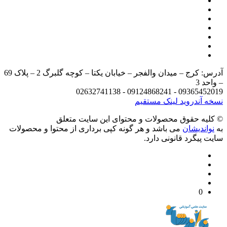
آدرس: کرج – میدان والفجر – خیابان یکتا – کوچه گلبرگ 2 – پلاک 69
د 3
09365452019 - 09124868241 - 
 آندروید
لینک مستقیم
يه حقوق محصولات و محتوای اين سایت متعلق
واندیشان
می باشد و هر گونه کپی برداری از محتوا و محصولات
 پیگرد قانونی دارد.
0