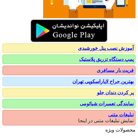
زش نصب پنل خورشیدی
 دستگاه تزریق پلاستیک
ت بار مسافری
رین جراح لاپاراسکوپی تهران
کردن دندان جلو
یندگی تعمیرات شیائومی
یغات متنی
یش تبلیغات متنی در اینجا
ولات ویژه