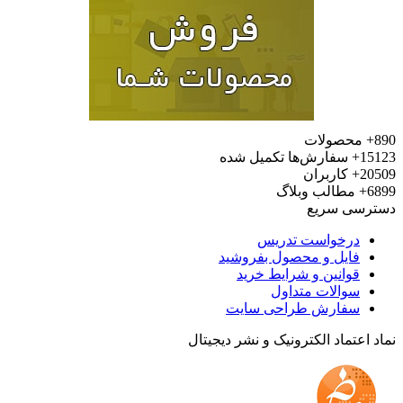
محصولات
15
سفارش‌ها تکمیل شده
20
کاربران
6
مطالب وبلاگ
رسی سریع
درخواست تدریس
فایل و محصول بفروشید
قوانین و شرایط خرید
سوالات متداول
سفارش طراحی سایت
 اعتماد الکترونیک و نشر دیجیتال