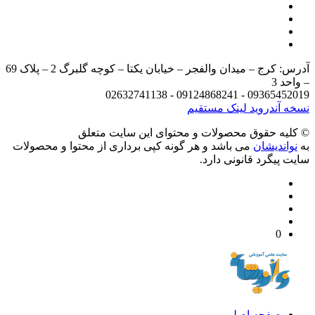
آدرس: کرج – میدان والفجر – خیابان یکتا – کوچه گلبرگ 2 – پلاک 69
د 3
09365452019 - 09124868241 - 
 آندروید
لینک مستقیم
يه حقوق محصولات و محتوای اين سایت متعلق
واندیشان
می باشد و هر گونه کپی برداری از محتوا و محصولات
 پیگرد قانونی دارد.
0
صفحه اصلی