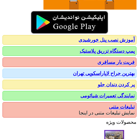
زش نصب پنل خورشیدی
 دستگاه تزریق پلاستیک
ت بار مسافری
رین جراح لاپاراسکوپی تهران
کردن دندان جلو
یندگی تعمیرات شیائومی
یغات متنی
یش تبلیغات متنی در اینجا
ولات ویژه