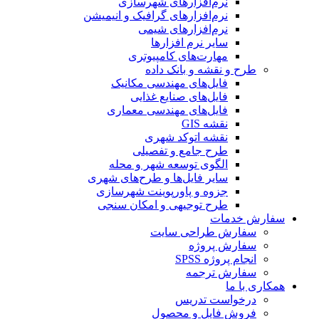
نرم‌افزارهای شهرسازی
نرم‌افزارهای گرافیک و انیمیشن
نرم‌افزارهای شیمی
سایر نرم افزارها
مهارت‌های کامپیوتری
طرح و نقشه و بانک داده
فایل‌های مهندسی مکانیک
فایل‌های صنایع غذایی
فایل‌های مهندسی معماری
نقشه GIS
نقشه اتوکد شهری
طرح جامع و تفصیلی
الگوی توسعه شهر و محله
سایر فایل‌ها و طرح‌های شهری
جزوه و پاورپوینت شهرسازی
طرح توجیهی و امکان سنجی
سفارش خدمات
سفارش طراحی سایت
سفارش پروژه
انجام پروژه SPSS
سفارش ترجمه
همکاری با ما
درخواست تدریس
فروش فایل و محصول