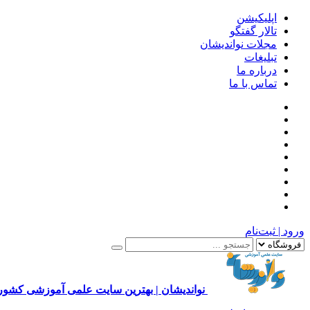
اپلیکیشن
تالار گفتگو
مجلات نواندیشان
تبلیغات
درباره ما
تماس با ما
ورود | ثبت‌نام
نواندیشان | بهترین سایت علمی آموزشی کشور