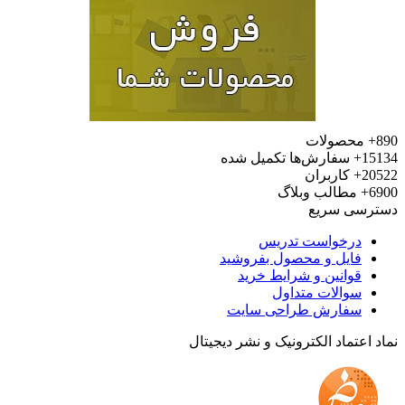
محصولات
15
سفارش‌ها تکمیل شده
20
کاربران
6
مطالب وبلاگ
رسی سریع
درخواست تدریس
فایل و محصول بفروشید
قوانین و شرایط خرید
سوالات متداول
سفارش طراحی سایت
 اعتماد الکترونیک و نشر دیجیتال