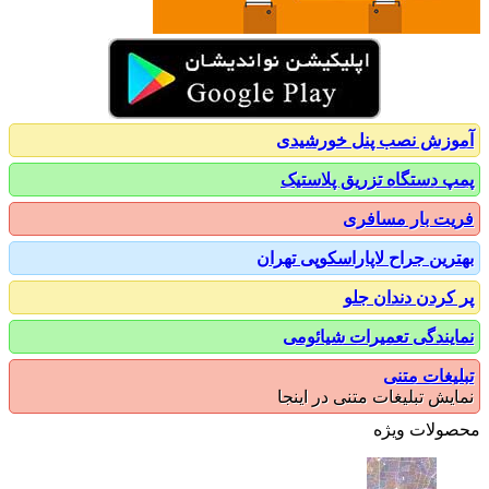
زش نصب پنل خورشیدی
 دستگاه تزریق پلاستیک
ت بار مسافری
رین جراح لاپاراسکوپی تهران
کردن دندان جلو
یندگی تعمیرات شیائومی
یغات متنی
یش تبلیغات متنی در اینجا
ولات ویژه