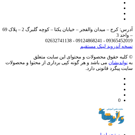
آدرس: کرج – میدان والفجر – خیابان یکتا – کوچه گلبرگ 2 – پلاک 69
د 3
09365452019 - 09124868241 - 
 آندروید
لینک مستقیم
يه حقوق محصولات و محتوای اين سایت متعلق
واندیشان
می باشد و هر گونه کپی برداری از محتوا و محصولات
 پیگرد قانونی دارد.
0
صفحه اصلی