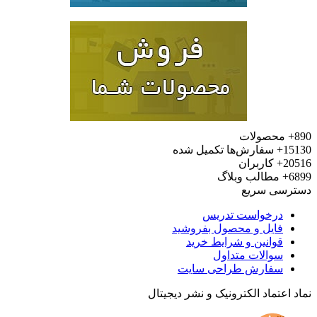
محصولات
15
سفارش‌ها تکمیل شده
20
کاربران
6
مطالب وبلاگ
رسی سریع
درخواست تدریس
فایل و محصول بفروشید
قوانین و شرایط خرید
سوالات متداول
سفارش طراحی سایت
 اعتماد الکترونیک و نشر دیجیتال