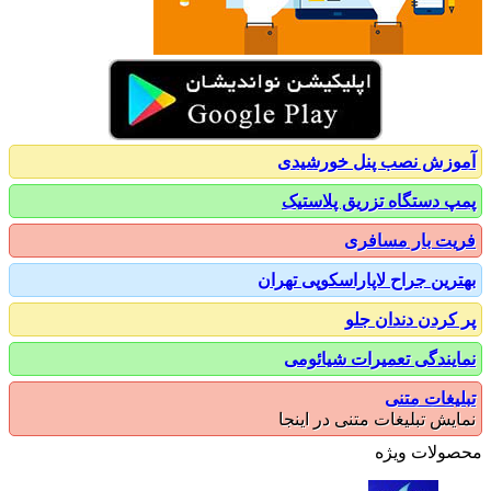
زش نصب پنل خورشیدی
 دستگاه تزریق پلاستیک
ت بار مسافری
رین جراح لاپاراسکوپی تهران
کردن دندان جلو
یندگی تعمیرات شیائومی
یغات متنی
یش تبلیغات متنی در اینجا
ولات ویژه