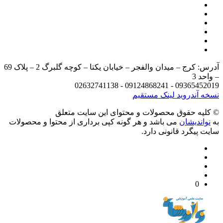
آدرس: کرج – میدان والفجر – خیابان یکتا – کوچه گلبرگ 2 – پلاک 69
د 3
09365452019 - 09124868241 - 
 آندروید
لینک مستقیم
يه حقوق محصولات و محتوای اين سایت متعلق
واندیشان
می باشد و هر گونه کپی برداری از محتوا و محصولات
 پیگرد قانونی دارد.
0