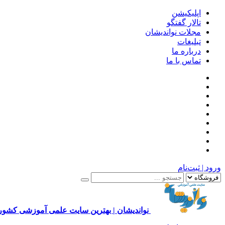
اپلیکیشن
تالار گفتگو
مجلات نواندیشان
تبلیغات
درباره ما
تماس با ما
ورود | ثبت‌نام
نواندیشان | بهترین سایت علمی آموزشی کشور