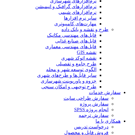
نرم‌افزارهای شهرسازی
نرم‌افزارهای گرافیک و انیمیشن
نرم‌افزارهای شیمی
سایر نرم افزارها
مهارت‌های کامپیوتری
طرح و نقشه و بانک داده
فایل‌های مهندسی مکانیک
فایل‌های صنایع غذایی
فایل‌های مهندسی معماری
نقشه GIS
نقشه اتوکد شهری
طرح جامع و تفصیلی
الگوی توسعه شهر و محله
سایر فایل‌ها و طرح‌های شهری
جزوه و پاورپوینت شهرسازی
طرح توجیهی و امکان سنجی
سفارش خدمات
سفارش طراحی سایت
سفارش پروژه
انجام پروژه SPSS
سفارش ترجمه
همکاری با ما
درخواست تدریس
فروش فایل و محصول