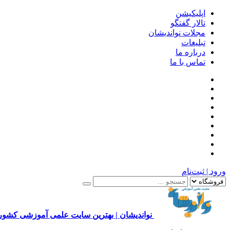
اپلیکیشن
تالار گفتگو
مجلات نواندیشان
تبلیغات
درباره ما
تماس با ما
ورود | ثبت‌نام
نواندیشان | بهترین سایت علمی آموزشی کشور