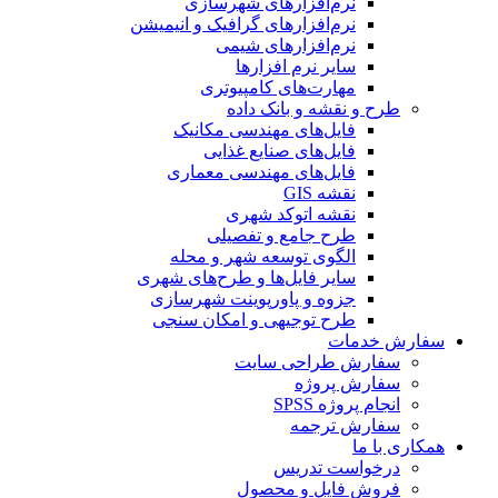
نرم‌افزارهای شهرسازی
نرم‌افزارهای گرافیک و انیمیشن
نرم‌افزارهای شیمی
سایر نرم افزارها
مهارت‌های کامپیوتری
طرح و نقشه و بانک داده
فایل‌های مهندسی مکانیک
فایل‌های صنایع غذایی
فایل‌های مهندسی معماری
نقشه GIS
نقشه اتوکد شهری
طرح جامع و تفصیلی
الگوی توسعه شهر و محله
سایر فایل‌ها و طرح‌های شهری
جزوه و پاورپوینت شهرسازی
طرح توجیهی و امکان سنجی
سفارش خدمات
سفارش طراحی سایت
سفارش پروژه
انجام پروژه SPSS
سفارش ترجمه
همکاری با ما
درخواست تدریس
فروش فایل و محصول