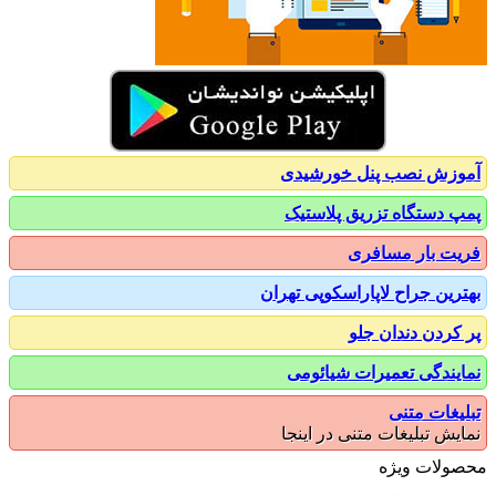
زش نصب پنل خورشیدی
 دستگاه تزریق پلاستیک
ت بار مسافری
رین جراح لاپاراسکوپی تهران
کردن دندان جلو
یندگی تعمیرات شیائومی
یغات متنی
یش تبلیغات متنی در اینجا
ولات ویژه