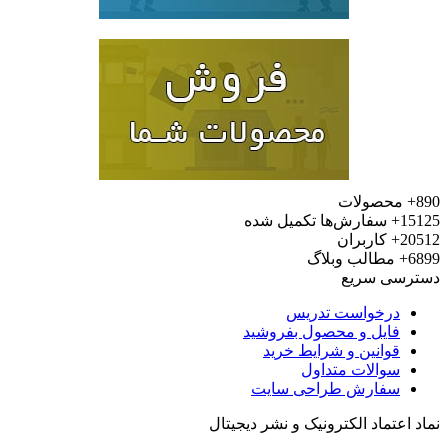
محصولات
15
سفارش‌ها تکمیل شده
20
کاربران
6
مطالب وبلاگ
رسی سریع
درخواست تدریس
فایل و محصول بفروشید
قوانین و شرایط خرید
سوالات متداول
سفارش طراحی سایت
 اعتماد الکترونیک و نشر دیجیتال