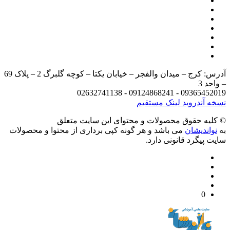
آدرس: کرج – میدان والفجر – خیابان یکتا – کوچه گلبرگ 2 – پلاک 69
د 3
09365452019 - 09124868241 - 
 آندروید
لینک مستقیم
يه حقوق محصولات و محتوای اين سایت متعلق
واندیشان
می باشد و هر گونه کپی برداری از محتوا و محصولات
 پیگرد قانونی دارد.
0