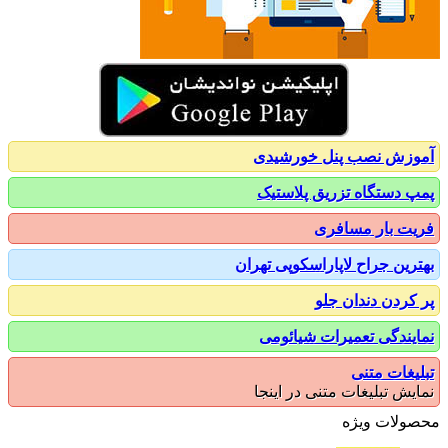
زش نصب پنل خورشیدی
 دستگاه تزریق پلاستیک
ت بار مسافری
رین جراح لاپاراسکوپی تهران
کردن دندان جلو
یندگی تعمیرات شیائومی
یغات متنی
یش تبلیغات متنی در اینجا
ولات ویژه