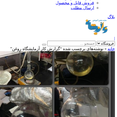
فروش فایل و محصول
ارسال مطلب
»
نوشته‌های برچسب شده “ﮔﺰﺍﺭﺵ ﮐﺎﺭ ﺁﺯﻣﺎﯾﺸﮕﺎﻩ ﺭﻭﻏﻦ”