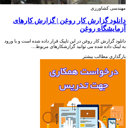
دسی کشاورزی
لود گزارش کار روغن | ﮔﺰﺍﺭﺵ ﮐﺎﺭهای
ﺎﯾﺸﮕﺎﻩ ﺭﻭﻏﻦ
ود گزارش کار روغن در این تاپیک قرار داده شده است و با ورود
ینک داده شده می توانید گزارشکارهای مربوط…
ذاری مطالب بیشتر