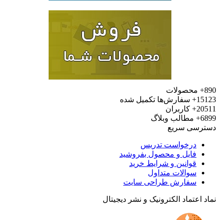
محصولات
15
سفارش‌ها تکمیل شده
20
کاربران
6
مطالب وبلاگ
رسی سریع
درخواست تدریس
فایل و محصول بفروشید
قوانین و شرایط خرید
سوالات متداول
سفارش طراحی سایت
 اعتماد الکترونیک و نشر دیجیتال