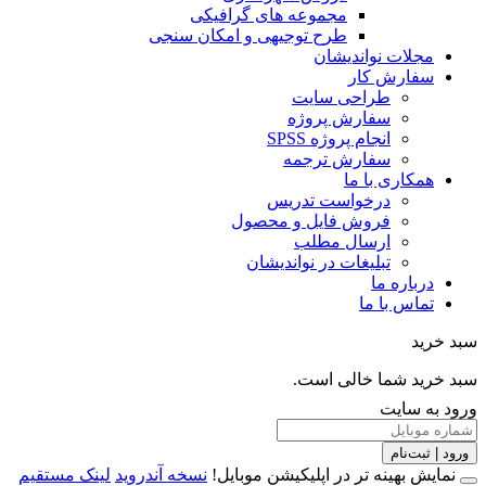
مجموعه های گرافیکی
طرح توجیهی و امکان سنجی
مجلات نواندیشان
سفارش کار
طراحی سایت
سفارش پروژه
انجام پروژه SPSS
سفارش ترجمه
همکاری با ما
درخواست تدریس
فروش فایل و محصول
ارسال مطلب
تبلیغات در نواندیشان
درباره ما
تماس با ما
خرید
خرید شما خالی است.
 به سایت
 | ثبت‌نام
مایش بهینه تر در اپلیکیشن موبایل!
نسخه آندروید
لینک مستقیم