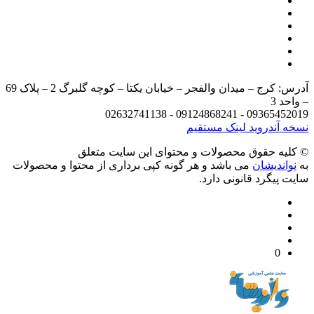
آدرس: کرج – میدان والفجر – خیابان یکتا – کوچه گلبرگ 2 – پلاک 69
د 3
09365452019 - 09124868241 - 
 آندروید
لینک مستقیم
يه حقوق محصولات و محتوای اين سایت متعلق
واندیشان
می باشد و هر گونه کپی برداری از محتوا و محصولات
 پیگرد قانونی دارد.
0