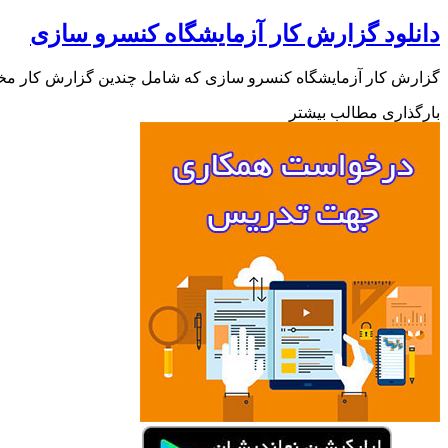
دانلود ﮔﺰﺍﺭﺵ ﮐﺎﺭ ﺁﺯﻣﺎﯾﺸﮕﺎﻩ ﮐﻨﺴﺮﻭ ﺳﺎﺯﯼ
ﮔﺰﺍﺭﺵ ﮐﺎﺭ ﺁﺯﻣﺎﯾﺸﮕﺎﻩ ﮐﻨﺴﺮﻭ ﺳﺎﺯﯼ که شامل چندین گزارش کار مختلف
بارگذاری مطالب بیشتر