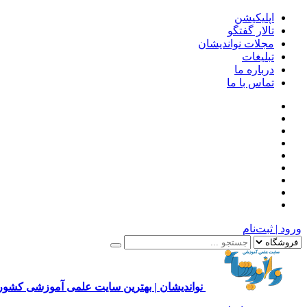
اپلیکیشن
تالار گفتگو
مجلات نواندیشان
تبلیغات
درباره ما
تماس با ما
ورود | ثبت‌نام
نواندیشان | بهترین سایت علمی آموزشی کشور