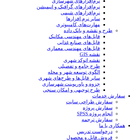
نرم‌افزارهای شهرسازی
نرم‌افزارهای گرافیک و انیمیشن
نرم‌افزارهای شیمی
سایر نرم افزارها
مهارت‌های کامپیوتری
طرح و نقشه و بانک داده
فایل‌های مهندسی مکانیک
فایل‌های صنایع غذایی
فایل‌های مهندسی معماری
نقشه GIS
نقشه اتوکد شهری
طرح جامع و تفصیلی
الگوی توسعه شهر و محله
سایر فایل‌ها و طرح‌های شهری
جزوه و پاورپوینت شهرسازی
طرح توجیهی و امکان سنجی
سفارش خدمات
سفارش طراحی سایت
سفارش پروژه
انجام پروژه SPSS
سفارش ترجمه
همکاری با ما
درخواست تدریس
فروش فایل و محصول