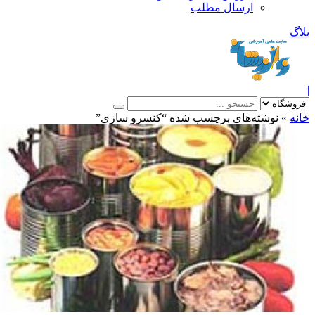
ارسال مطلب
بلاگ
|
خانه
»
نوشته‌های برچسب شده “ﮐﻨﺴﺮﻭ ﺳﺎﺯﯼ”