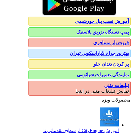
آموزش نصب پنل خورشیدی
پمپ دستگاه تزریق پلاستیک
فریت بار مسافری
بهترین جراح لاپاراسکوپی تهران
پر کردن دندان جلو
نمایندگی تعمیرات شیائومی
تبلیغات متنی
نمایش تبلیغات متنی در اینجا
محصولات ویژه
آموزش CityEngine از سطح مقدماتی تا