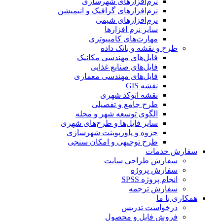
نرم‌افزارهای شهرسازی
نرم‌افزارهای گرافیک و انیمیشن
نرم‌افزارهای شیمی
سایر نرم افزارها
مهارت‌های کامپیوتری
طرح و نقشه و بانک داده
فایل‌های مهندسی مکانیک
فایل‌های صنایع غذایی
فایل‌های مهندسی معماری
نقشه GIS
نقشه اتوکد شهری
طرح جامع و تفصیلی
الگوی توسعه شهر و محله
سایر فایل‌ها و طرح‌های شهری
جزوه و پاورپوینت شهرسازی
طرح توجیهی و امکان سنجی
سفارش خدمات
سفارش طراحی سایت
سفارش پروژه
انجام پروژه SPSS
سفارش ترجمه
همکاری با ما
درخواست تدریس
فروش فایل و محصول