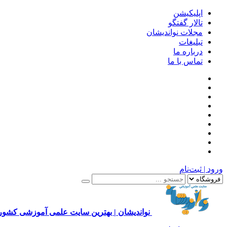
اپلیکیشن
تالار گفتگو
مجلات نواندیشان
تبلیغات
درباره ما
تماس با ما
ورود | ثبت‌نام
نواندیشان | بهترین سایت علمی آموزشی کشور