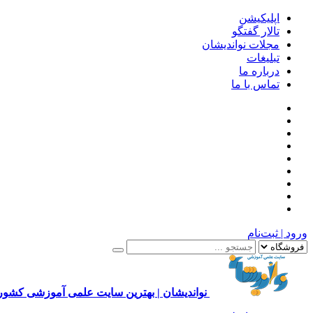
اپلیکیشن
تالار گفتگو
مجلات نواندیشان
تبلیغات
درباره ما
تماس با ما
ورود | ثبت‌نام
نواندیشان | بهترین سایت علمی آموزشی کشور