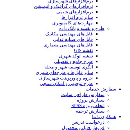
نرم‌افزارهای شهرسازی
نرم‌افزارهای گرافیک و انیمیشن
نرم‌افزارهای شیمی
سایر نرم افزارها
مهارت‌های کامپیوتری
طرح و نقشه و بانک داده
فایل‌های مهندسی مکانیک
فایل‌های صنایع غذایی
فایل‌های مهندسی معماری
نقشه GIS
نقشه اتوکد شهری
طرح جامع و تفصیلی
الگوی توسعه شهر و محله
سایر فایل‌ها و طرح‌های شهری
جزوه و پاورپوینت شهرسازی
طرح توجیهی و امکان سنجی
سفارش خدمات
سفارش طراحی سایت
سفارش پروژه
انجام پروژه SPSS
سفارش ترجمه
همکاری با ما
درخواست تدریس
فروش فایل و محصول