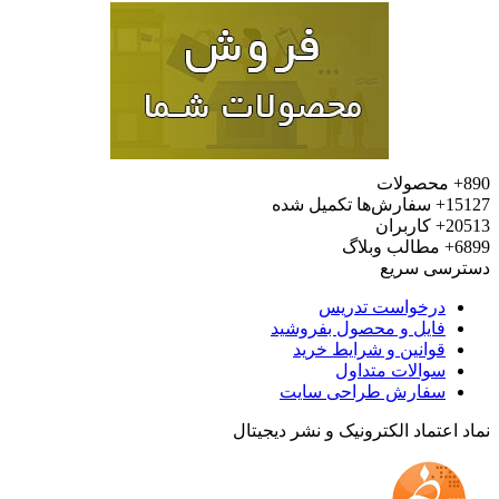
محصولات
15
سفارش‌ها تکمیل شده
20
کاربران
6
مطالب وبلاگ
رسی سریع
درخواست تدریس
فایل و محصول بفروشید
قوانین و شرایط خرید
سوالات متداول
سفارش طراحی سایت
 اعتماد الکترونیک و نشر دیجیتال