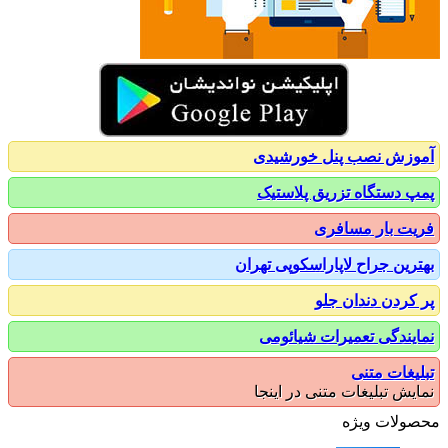
زش نصب پنل خورشیدی
 دستگاه تزریق پلاستیک
ت بار مسافری
رین جراح لاپاراسکوپی تهران
کردن دندان جلو
یندگی تعمیرات شیائومی
یغات متنی
یش تبلیغات متنی در اینجا
ولات ویژه