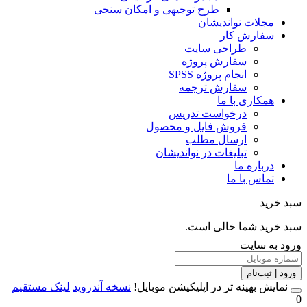
طرح توجیهی و امکان سنجی
مجلات نواندیشان
سفارش کار
طراحی سایت
سفارش پروژه
انجام پروژه SPSS
سفارش ترجمه
همکاری با ما
درخواست تدریس
فروش فایل و محصول
ارسال مطلب
تبلیغات در نواندیشان
درباره ما
تماس با ما
خرید
خرید شما خالی است.
 به سایت
 | ثبت‌نام
مایش بهینه تر در اپلیکیشن موبایل!
نسخه آندروید
لینک مستقیم