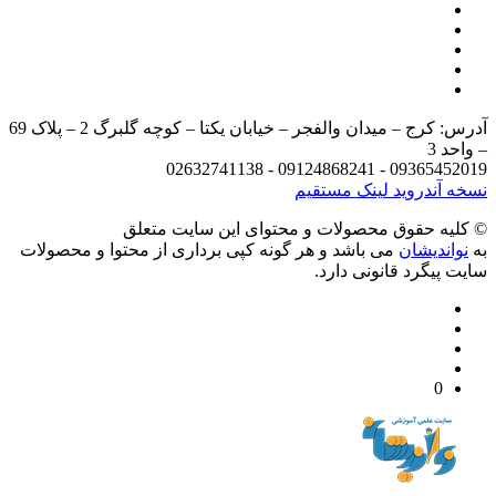
آدرس: کرج – میدان والفجر – خیابان یکتا – کوچه گلبرگ 2 – پلاک 69
د 3
09365452019 - 09124868241 - 
 آندروید
لینک مستقیم
يه حقوق محصولات و محتوای اين سایت متعلق
واندیشان
می باشد و هر گونه کپی برداری از محتوا و محصولات
 پیگرد قانونی دارد.
0