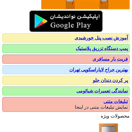
زش نصب پنل خورشیدی
 دستگاه تزریق پلاستیک
ت بار مسافری
رین جراح لاپاراسکوپی تهران
کردن دندان جلو
یندگی تعمیرات شیائومی
یغات متنی
یش تبلیغات متنی در اینجا
ولات ویژه