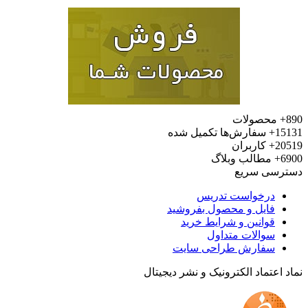
محصولات
15
سفارش‌ها تکمیل شده
20
کاربران
6
مطالب وبلاگ
رسی سریع
درخواست تدریس
فایل و محصول بفروشید
قوانین و شرایط خرید
سوالات متداول
سفارش طراحی سایت
 اعتماد الکترونیک و نشر دیجیتال