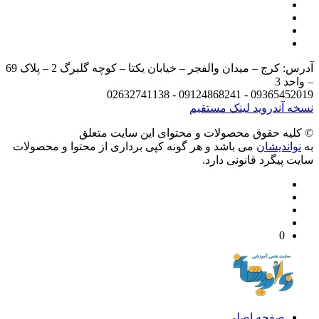
آدرس: کرج – میدان والفجر – خیابان یکتا – کوچه گلبرگ 2 – پلاک 69
د 3
09365452019 - 09124868241 - 
 آندروید
لینک مستقیم
يه حقوق محصولات و محتوای اين سایت متعلق
واندیشان
می باشد و هر گونه کپی برداری از محتوا و محصولات
 پیگرد قانونی دارد.
0
صفحه اصلی