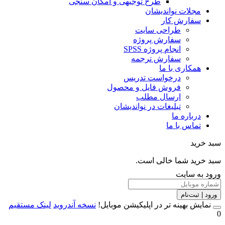
طرح توجیهی و امکان سنجی
مجلات نواندیشان
سفارش کار
طراحی سایت
سفارش پروژه
انجام پروژه SPSS
سفارش ترجمه
همکاری با ما
درخواست تدریس
فروش فایل و محصول
ارسال مطلب
تبلیغات در نواندیشان
درباره ما
تماس با ما
خرید
خرید شما خالی است.
 به سایت
 | ثبت‌نام
مایش بهینه تر در اپلیکیشن موبایل!
نسخه آندروید
لینک مستقیم