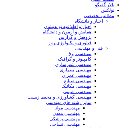
تالار گفتگو
نولکس
مطالب تخصصی
اخبار و دانشگاه
اخبار و اطلاعیه نواندیشان
همایش و آزمون و دانشگاه
پژوهش و گزارش
فناوری و تکنولوژی روز
فنی و مهندسی
مهندسی برق
کامپیوتر و گرافیک
مهندسی شهرسازی
مهندسی معماری
مهندسی عمران
مهندسی صنایع
مهندسی مکانیک
مهندسی شیمی
مهندسی کشاورزی و محیط زیست
سایر رشته های مهندسی
مهندسی مواد
مهندسی معدن
مهندسی پزشکی
مهندسی نساجی