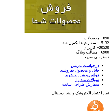
محصولات
15
سفارش‌ها تکمیل شده
20
کاربران
6
مطالب وبلاگ
رسی سریع
درخواست تدریس
فایل و محصول بفروشید
قوانین و شرایط خرید
سوالات متداول
سفارش طراحی سایت
 اعتماد الکترونیک و نشر دیجیتال