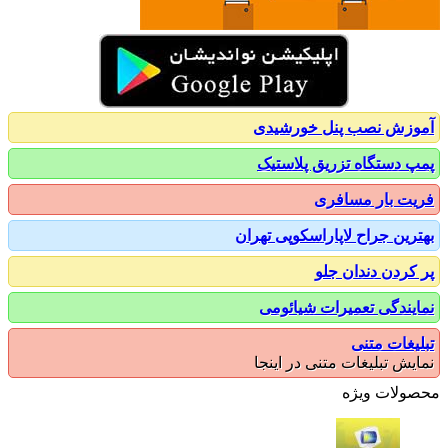
زش نصب پنل خورشیدی
 دستگاه تزریق پلاستیک
ت بار مسافری
رین جراح لاپاراسکوپی تهران
کردن دندان جلو
یندگی تعمیرات شیائومی
یغات متنی
یش تبلیغات متنی در اینجا
ولات ویژه