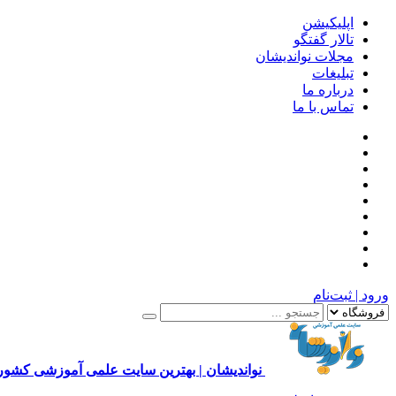
اپلیکیشن
تالار گفتگو
مجلات نواندیشان
تبلیغات
درباره ما
تماس با ما
ورود | ثبت‌نام
نواندیشان | بهترین سایت علمی آموزشی کشور