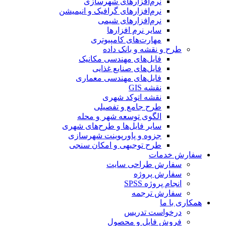
نرم‌افزارهای شهرسازی
نرم‌افزارهای گرافیک و انیمیشن
نرم‌افزارهای شیمی
سایر نرم افزارها
مهارت‌های کامپیوتری
طرح و نقشه و بانک داده
فایل‌های مهندسی مکانیک
فایل‌های صنایع غذایی
فایل‌های مهندسی معماری
نقشه GIS
نقشه اتوکد شهری
طرح جامع و تفصیلی
الگوی توسعه شهر و محله
سایر فایل‌ها و طرح‌های شهری
جزوه و پاورپوینت شهرسازی
طرح توجیهی و امکان سنجی
سفارش خدمات
سفارش طراحی سایت
سفارش پروژه
انجام پروژه SPSS
سفارش ترجمه
همکاری با ما
درخواست تدریس
فروش فایل و محصول