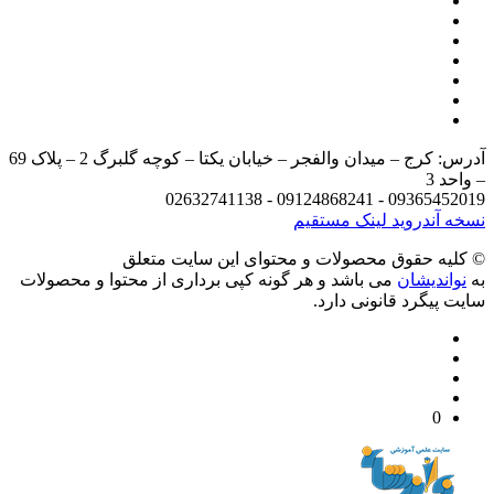
آدرس: کرج – میدان والفجر – خیابان یکتا – کوچه گلبرگ 2 – پلاک 69
د 3
09365452019 - 09124868241 - 
 آندروید
لینک مستقیم
يه حقوق محصولات و محتوای اين سایت متعلق
واندیشان
می باشد و هر گونه کپی برداری از محتوا و محصولات
 پیگرد قانونی دارد.
0