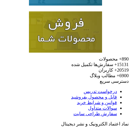
محصولات
15
سفارش‌ها تکمیل شده
20
کاربران
6
مطالب وبلاگ
رسی سریع
درخواست تدریس
فایل و محصول بفروشید
قوانین و شرایط خرید
سوالات متداول
سفارش طراحی سایت
 اعتماد الکترونیک و نشر دیجیتال