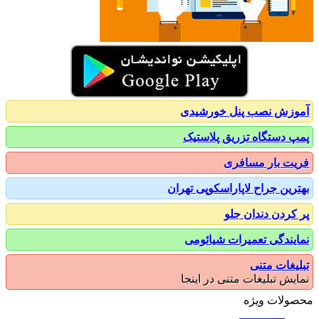
زش نصب پنل خورشیدی
 دستگاه تزریق پلاستیک
ت بار مسافری
رین جراح لاپاراسکوپی تهران
کردن دندان جلو
یندگی تعمیرات شیائومی
یغات متنی
یش تبلیغات متنی در اینجا
ولات ویژه