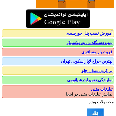
زش نصب پنل خورشیدی
 دستگاه تزریق پلاستیک
ت بار مسافری
رین جراح لاپاراسکوپی تهران
کردن دندان جلو
یندگی تعمیرات شیائومی
یغات متنی
یش تبلیغات متنی در اینجا
ولات ویژه