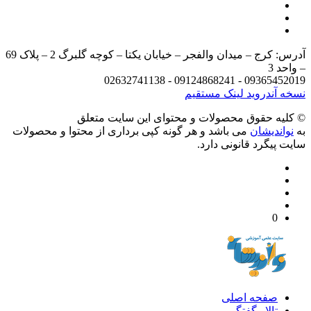
آدرس: کرج – میدان والفجر – خیابان یکتا – کوچه گلبرگ 2 – پلاک 69
د 3
09365452019 - 09124868241 - 
 آندروید
لینک مستقیم
يه حقوق محصولات و محتوای اين سایت متعلق
واندیشان
می باشد و هر گونه کپی برداری از محتوا و محصولات
 پیگرد قانونی دارد.
0
صفحه اصلی
تالار گفتگو