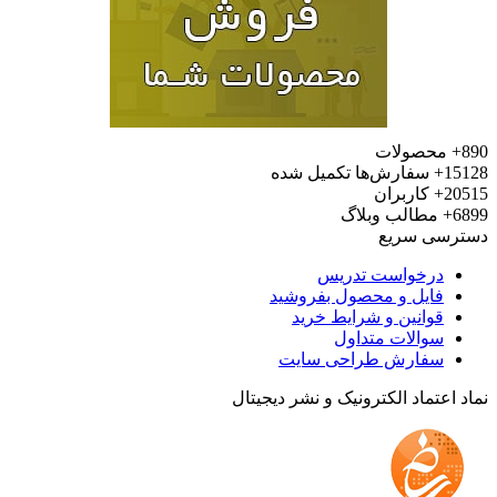
محصولات
15
سفارش‌ها تکمیل شده
20
کاربران
6
مطالب وبلاگ
رسی سریع
درخواست تدریس
فایل و محصول بفروشید
قوانین و شرایط خرید
سوالات متداول
سفارش طراحی سایت
 اعتماد الکترونیک و نشر دیجیتال