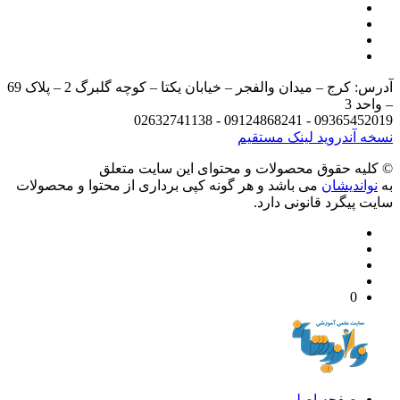
آدرس: کرج – میدان والفجر – خیابان یکتا – کوچه گلبرگ 2 – پلاک 69
د 3
09365452019 - 09124868241 - 
 آندروید
لینک مستقیم
يه حقوق محصولات و محتوای اين سایت متعلق
واندیشان
می باشد و هر گونه کپی برداری از محتوا و محصولات
 پیگرد قانونی دارد.
0
صفحه اصلی