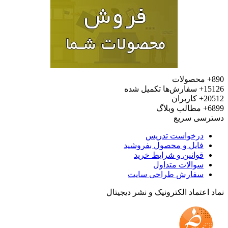
محصولات
15
سفارش‌ها تکمیل شده
20
کاربران
6
مطالب وبلاگ
رسی سریع
درخواست تدریس
فایل و محصول بفروشید
قوانین و شرایط خرید
سوالات متداول
سفارش طراحی سایت
 اعتماد الکترونیک و نشر دیجیتال