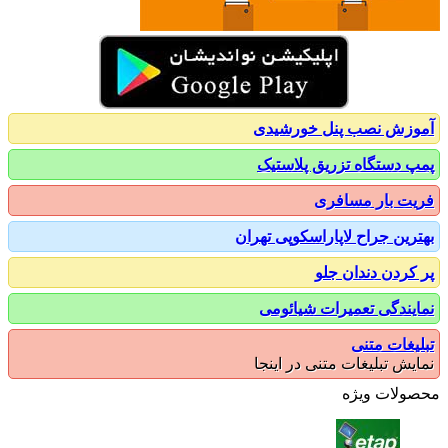
زش نصب پنل خورشیدی
 دستگاه تزریق پلاستیک
ت بار مسافری
رین جراح لاپاراسکوپی تهران
کردن دندان جلو
یندگی تعمیرات شیائومی
یغات متنی
یش تبلیغات متنی در اینجا
ولات ویژه